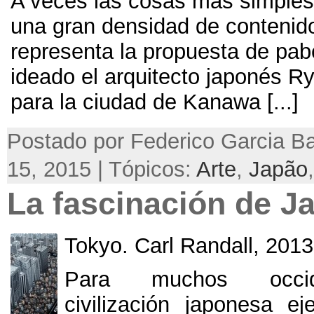
A veces las cosas más simples
una gran densidad de contenid
representa la propuesta de pab
ideado el arquitecto japonés R
para la ciudad de Kanawa
[...]
Postado por Federico Garcia Ba
15, 2015 | Tópicos:
Arte
,
Japão
La fascinación de J
Tokyo
.
Carl Randall
, 2013
Para muchos occide
civilización japonesa e