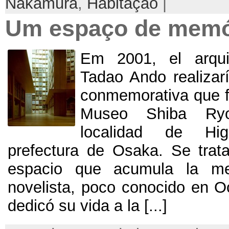
Nakamura
,
Habitação
|
Um espaço de memó
Em 2001,
el arqu
Tadao Ando realizarí
conmemorativa que f
Museo Shiba Ryo
localidad de Hi
prefectura de Osaka
.
Se trat
espacio que acumula la m
novelista
,
poco conocido en O
dedicó su vida a la
[...]