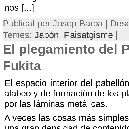
nos
[...]
Publicat per Josep Barba | Des
Temes:
Japón
,
Paisatgisme
|
El plegamiento del 
Fukita
El espacio interior del pabelló
alabeo y de formación de los p
por las láminas metálicas
.
A veces las cosas más simples
una gran densidad de contenid