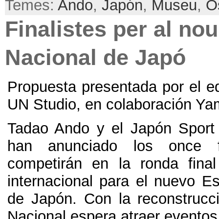
Temes:
Ando
,
Japón
,
Museu
,
O
Finalistes per al nou
Nacional de Japó
Propuesta presentada por el e
UN Studio
,
en colaboración Ya
Tadao Ando y el Japón Sport
han anunciado los once fi
competirán en la ronda fina
internacional para el nuevo Es
de Japón
.
Con la reconstrucc
Nacional espera atraer eventos