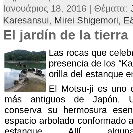
Ιανουάριος 18, 2016 | Θέματα:
Karesansui
,
Mirei Shigemori
,
Ε
El jardín de la tierra
Las rocas que celebr
presencia de los
“
Ka
orilla del estanque e
El Motsu-ji es uno 
más antiguos de Japón
.
conserva su hermosura esenc
espacio arbolado conformado a
estanque
.
Allí
,
algu