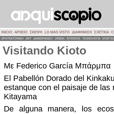
INICIO
ΑΡΧΕΙΟ
ΣΚΈΨΗ
LO MAS VISTO
ΔΙΑΦΗΜΙΣΗ
ΣΧΕΤΙΚΑ
C
ΑΡΧΙΤΕΚΤΟΝΙΚΗ
ART
ΔΙΑΜΟΡΦΩΣΗ
URBAN
INTERIOR
ΤΕΧΝΟΛΟΓΙΑ
ΕΠΑΓΓΕ
Visitando Kioto
Με Federico García Μπάρμπα
El Pabellón Dorado del Kinkaku-j
estanque con el paisaje de las
Kitayama
De alguna manera, los ecos