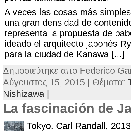
A veces las cosas más simples
una gran densidad de contenid
representa la propuesta de pab
ideado el arquitecto japonés R
para la ciudad de Kanawa
[...]
Δημοσιεύτηκε από Federico Gar
Αύγουστος 15, 2015 | Θέματα:
Nishizawa
|
La fascinación de J
Tokyo
.
Carl Randall
, 2013