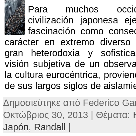
Para muchos occide
civilización japonesa e
fascinación como conse
carácter en extremo diverso 
gran heterodoxia y sofistica
visión subjetiva de un observa
la cultura eurocéntrica
,
provie
de sus largos siglos de aislami
Δημοσιεύτηκε από Federico Gar
Οκτώβριος 30, 2013 | Θέματα:
Japón
,
Randall
|