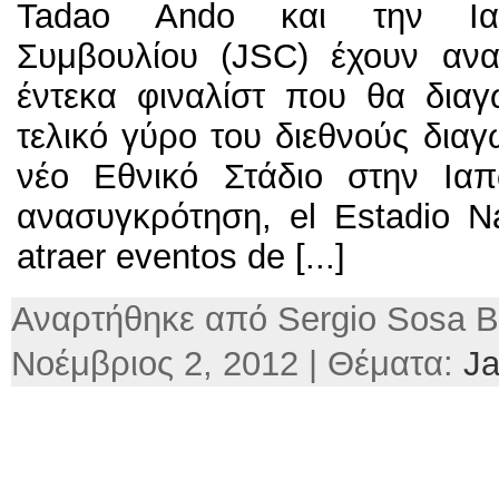
Tadao Ando και την Ια
Συμβουλίου (JSC) έχουν ανα
έντεκα φιναλίστ που θα διαγ
τελικό γύρο του διεθνούς διαγ
νέο Εθνικό Στάδιο στην Ια
ανασυγκρότηση,
el Estadio N
atraer eventos de
[...]
Αναρτήθηκε από Sergio Sosa Β
Νοέμβριος 2, 2012 | Θέματα:
J