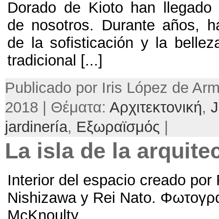
Dorado de Kioto han llegado
de nosotros. Durante años,
h
de la sofisticación y la bellez
tradicional
[...]
Publicado por Iris López de Arm
2018 | Θέματα:
Αρχιτεκτονική
,
J
jardinería
,
Εξωραϊσμός
|
La isla de la arquitec
Interior del espacio creado por
Nishizawa y Rei Nato
. Φωτογρ
McKnoulty