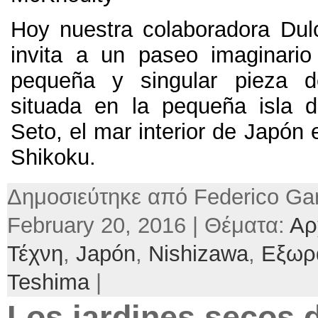
Hoy nuestra colaboradora Du
invita a un paseo imaginari
pequeña y singular pieza de
situada en la pequeña isla 
Seto
,
el mar interior de Japón
Shikoku
.
Δημοσιεύτηκε από Federico Gar
February 20, 2016 | Θέματα:
Αρ
Τέχνη
,
Japón
,
Nishizawa
,
Εξωρ
Teshima
|
Los jardines secos d