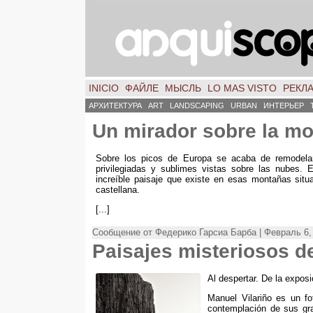
INICIO
ФАЙЛЕ
МЫСЛЬ
LO MAS VISTO
РЕКЛ
АРХИТЕКТУРА
ART
LANDSCAPING
URBAN
ИНТЕРЬЕР
Un mirador sobre la m
Sobre los picos de Europa se acaba de remodelar 
privilegiadas y sublimes vistas sobre las nubes
.
E
increíble paisaje que existe en esas montañas situ
castellana
.
[...]
Сообщение от Федерико Гарсиа Барба | Февраль 6,
Paisajes misteriosos d
Al despertar
.
De la exposi
Manuel Vilariño es un fo
contemplación de sus gr