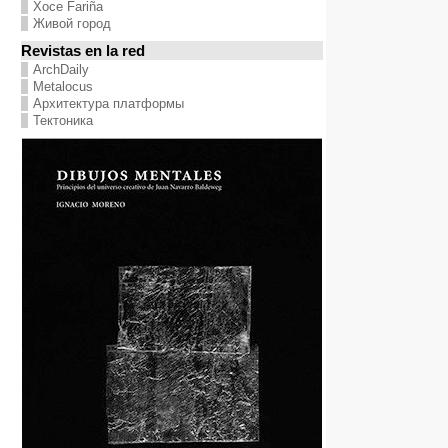
Хосе Fariña
Живой город
Revistas en la red
ArchDaily
Metalocus
Архитектура платформы
Тектоника