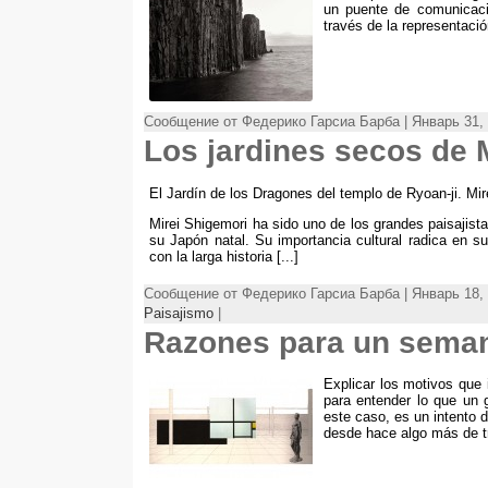
un puente de comunicaci
través de la representaci
Сообщение от Федерико Гарсиа Барба | Январь 31, 
Los jardines secos de 
El Jardín de los Dragones del templo de Ryoan-ji
.
Mir
Mirei Shigemori ha sido uno de los grandes paisajista
su Japón natal
.
Su importancia cultural radica en su
con la larga historia
[...]
Сообщение от Федерико Гарсиа Барба | Январь 18, 
Paisajismo
|
Razones para un seman
Explicar los motivos que 
para entender lo que un 
este caso,
es un intento 
desde hace algo más de t