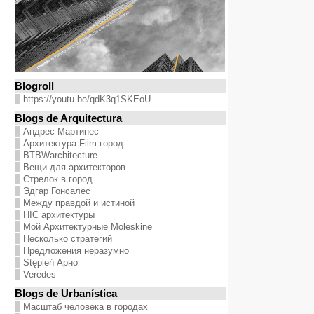
Blogroll
https://youtu.be/qdK3q1SKEoU
Blogs de Arquitectura
Андрес Мартинес
Архитектура Film город
BTBWarchitecture
Вещи для архитекторов
Стрелок в город
Эдгар Гонсалес
Между правдой и истиной
HIC архитектуры
Мой Архитектурные Moleskine
Несколько стратегий
Предложения неразумно
Stępień Арно
Veredes
Blogs de Urbanística
Масштаб человека в городах