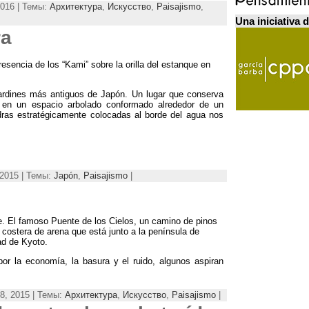
016 | Темы:
Архитектура
,
Искусство
,
Paisajismo
,
Una iniciativa 
ra
resencia de los
“
Kami
”
sobre la orilla del estanque en
jardines más antiguos de Japón
.
Un lugar que conserva
 en un espacio arbolado conformado alrededor de un
dras estratégicamente colocadas al borde del agua nos
2015 | Темы:
Japón
,
Paisajismo
|
e
.
El famoso Puente de los Cielos
,
un camino de pinos
 costera de arena que está junto a la península de
dad de Kyoto
.
or la economía
,
la basura y el ruido
,
algunos aspiran
8, 2015 | Темы:
Архитектура
,
Искусство
,
Paisajismo
|