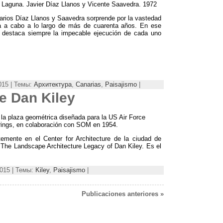
a Laguna
.
Javier Díaz Llanos y Vicente Saavedra
. 1972
narios Díaz Llanos y Saavedra sorprende por la vastedad
a a cabo a lo largo de más de cuarenta años
.
En ese
 destaca siempre la impecable ejecución de cada uno
015 | Темы:
Архитектура
,
Canarias
,
Paisajismo
|
de Dan Kiley
n la plaza geométrica diseñada para la US Air Force
ings
,
en colaboración con SOM en
1954.
emente en el Center for Architecture de la ciudad de
 The Landscape Architecture Legacy of Dan Kiley
.
Es el
015 | Темы:
Kiley
,
Paisajismo
|
Publicaciones anteriores »