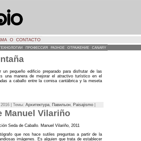
АМА
О
CONTACTO
ТЕХНОЛОГИИ
ПРОФЕССИЯ
РАЗНОЕ
ОТРАЖЕНИЕ
CANARY
ontaña
un pequeño edificio preparado para disfrutar de las
s una manera de mejorar el atractivo turístico en el
adas a caballo entre la cornisa cantábrica y la meseta
 2016 | Темы:
Архитектура
,
Павильон
,
Paisajismo
|
e Manuel Vilariño
ción Seda de Caballo
.
Manuel Vilariño
, 2011
tógrafo que nos hace sutiles preguntas a partir de la
andiosas imágenes
.
Es alguien que trata de establecer