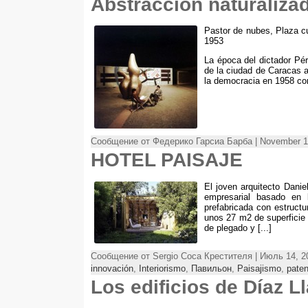
Abstracción naturaliza
Pastor de nubes
,
Plaza c
1953
La época del dictador Pé
de la ciudad de Caracas 
la democracia en
1958
co
Сообщение от Федерико Гарсиа Барба | November 1
HOTEL PAISAJE
El joven arquitecto Dani
empresarial basado en l
prefabricada con estruct
unos
27
m2 de superficie
de plegado y
[...]
Сообщение от Sergio Соса Крестителя | Июль 14, 2
innovación
,
Interiorismo
,
Павильон
,
Paisajismo
,
paten
Los edificios de Díaz 