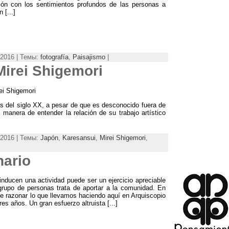
ón con los sentimientos profundos de las personas a
ón
[...]
2016 | Темы:
fotografía
,
Paisajismo
|
Mirei Shigemori
ei Shigemori
s del siglo XX
,
a pesar de que es desconocido fuera de
 manera de entender la relación de su trabajo artístico
2016 | Темы:
Japón
,
Karesansui
,
Mirei Shigemori
,
ario
inducen una actividad puede ser un ejercicio apreciable
grupo de personas trata de aportar a la comunidad
. En
de razonar lo que llevamos haciendo aquí en Arquiscopio
res años
.
Un gran esfuerzo altruista
[...]