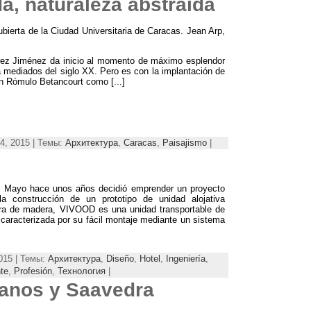
da
,
naturaleza abstraída
ubierta de la Ciudad Universitaria de Caracas
.
Jean Arp
,
rez Jiménez da inicio al momento de máximo esplendor
a mediados del siglo XX
.
Pero es con la implantación de
n Rómulo Betancourt como
[...]
4, 2015 | Темы:
Архитектура
,
Caracas
,
Paisajismo
|
el Mayo hace unos años decidió emprender un proyecto
a construcción de un prototipo de unidad alojativa
ura de madera
,
VIVOOD es una unidad transportable de
 caracterizada por su fácil montaje mediante un sistema
015 | Темы:
Архитектура
,
Diseño
,
Hotel
,
Ingeniería
,
te
,
Profesión
,
Технология
|
Llanos y Saavedra