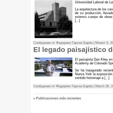
Universidad Laboral de L
La arquitectura de los ca
de su producción
,
llevad
extenso cuerpo de obras
[...]
Сообщение от Федерико Гарсиа Барба | Может 5, 2
El legado paisajístico 
El paisajista Dan Kiley e
Academy de Colorado Spr
Se ha inaugurado recient
Nueva York la exposición
sentido homenaje a
[...]
Сообщение от Федерико Гарсиа Барба | March 26, 2
« Publicaciones más recientes