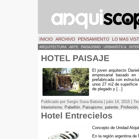
INICIO
ARCHIVO
PENSAMIENTO
LO MAS VIS
ARQUITECTURA
ARTE
PAISAJISMO
URBANÍSTICA
INTE
HOTEL PAISAJE
El joven arquitecto Dani
empresarial basado en l
prefabricada con estruct
unos 27 m2 de superficie 
de plegado y [...]
Publicado por Sergio Sosa Batista | julio 14, 2015 | T
Interiorismo
,
Pabellón
,
Paisajismo
,
patente
,
Profesión
Hotel Entrecielos
Concepto de Unidad Aloja
En la región argentina de