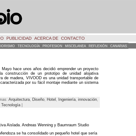
TO
PUBLICIDAD
ACERCA DE
CONTACTO
RIORISMO
TECNOLOGÍA
PROFESION
MISCELANEA
REFLEXIÓN
CANARIAS
el Mayo hace unos años decidió emprender un proyecto
a construcción de un prototipo de unidad alojativa
ura de madera, VIVOOD es una unidad transportable de
caracterizada por su fácil montaje mediante un sistema
emas:
Arquitectura
,
Diseño
,
Hotel
,
Ingeniería
,
innovación
,
,
Tecnología
|
tiva Aislada. Andreas Wenning y Baumraum Studio
 Mendoza se ha consolidado un pequeño hotel que sería