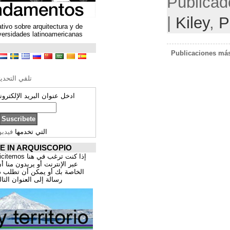
Un espacio colaborativo sobre arquitectura y de
encuentro entre universidades latinoamericanas
ترجمة محتوى
تحرير الترجمة
تلقي التحديثات ARQUISCOPIO
ادخل عنوان البريد الإلكتروني الخاص بك:
التي تخدمها
فيدبورنر
PROMOCIÓNATE IN ARQUISCOPIO
إذا كنت ترغب في هنا publicitemos موقعك, للتسوق
عبر الإنترنت أو يريدون منا أن يقدم اعمال المهنية
الخاصة بك أو يمكن أن تطلب ذلك عن طريق إرسال
رسالة إلى العنوان التالي:
correo@cppa.es