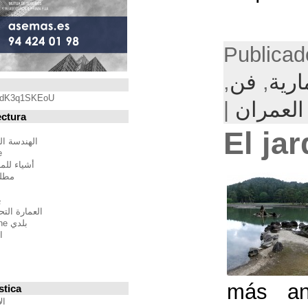
Blogroll
https://youtu.be/qdK3q1SKEoU
Blogs de Arquitectura
أندريس مارتينيز
الهندسة المعمارية فيلم مدينة
BTBWarchitecture
أشياء للمهندسين المعماريين
مطلق النار إلى المدينة
إدغار غونزاليس
بين الصواب وصحيح
العمارة التحالف الدولي للموئل
بلدي Moleskine المعمارية
استراتيجيات متعددة
مقترحات غير حكيم
Stepien أرنو
Veredes
Blogs de Urbanística
الإنسان مقياس مدن