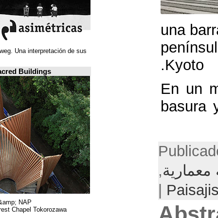
Juan Navarro Baldeweg. Una interpretación de sus
ideas espaciales.
A closer look: Sacred Buildings
Hiroshi Nakamura &amp; NAP.
Sayama Forest Chapel Tokorozawa, اليابان.
RIBA, لندن.