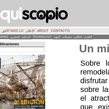
CONTACTO
ABOUT
الإعلان
MAS LO الأفق
فكر
FILE
INICIO
كاس
متفرقات
المهنة
TECHNOLOGY
الداخلية
الحضري
LANDSCAPING
ART
العمارة
Búsqueda de publicaciones