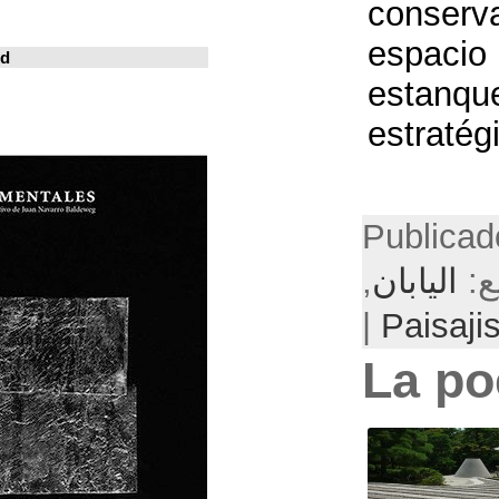
خوسيه فارينا
المدينة المعيشة
Revistas en la red
ArchDaily
Metalocus
العمارة منصة
فن البناء