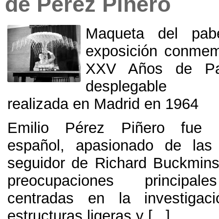
de Pérez Piñero
Maqueta del pabe
exposición conmem
XXV Años de P
desplegable tr
realizada en Madrid en
1964
Emilio Pérez Piñero fue u
español
,
apasionado de las 
seguidor de Richard Buckminst
preocupaciones principale
centradas en la investigac
estructuras ligeras y
[...]