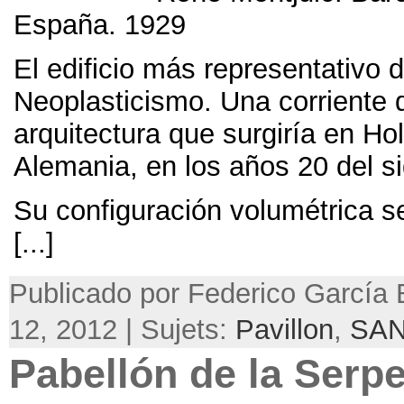
España
. 1929
El edificio más representativo
Neoplasticismo
.
Una corriente 
arquitectura que surgiría en Ho
Alemania
,
en los años
20
del s
Su configuración volumétrica s
[...]
Publicado por Federico García B
12, 2012 | Sujets:
Pavillon
,
SA
Pabellón de la Serp