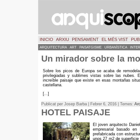
INICIO
ARXIU
PENSAMENT
EL MÉS VIST
PUB
ARQUITECTURA
ART
PAISATGISME
URBANÍSTICA
INTE
Un mirador sobre la m
Sobre los picos de Europa se acaba de remodelar 
privilegiadas y sublimes vistas sobre las nubes
.
E
increíble paisaje que existe en esas montañas situ
castellana
.
[...]
Publicat per Josep Barba | Febrer 6, 2016 | Temes:
Arq
HOTEL PAISAJE
El joven arquitecto Dani
empresarial basado en l
prefabricada con estruct
unos
27
m2 de superficie