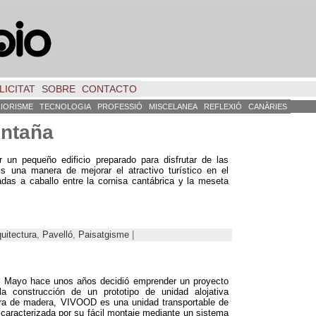
LICITAT
SOBRE
CONTACTO
RIORISME
TECNOLOGIA
PROFESSIÓ
MISCELANEA
REFLEXIÓ
CANÀRIES
ontaña
un pequeño edificio preparado para disfrutar de las
s una manera de mejorar el atractivo turístico en el
adas a caballo entre la cornisa cantábrica y la meseta
uitectura
,
Pavelló
,
Paisatgisme
|
el Mayo hace unos años decidió emprender un proyecto
a construcción de un prototipo de unidad alojativa
ura de madera
,
VIVOOD es una unidad transportable de
 caracterizada por su fácil montaje mediante un sistema