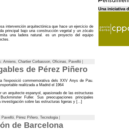
Una iniciativa 
a intervención arquitectónica que hace un ejercicio de
da principal bajo una construcción vegetal y un zócalo
 imita una ladera natural
.
es un proyecto del equipo
ectes
.
s:
Amiens
,
Chartier Corbasson
,
Oficinas
,
Pavelló
|
gables de Pérez Piñero
 a l'exposició commemorativa dels XXV Anys de Pau.
ansportable realitzada a Madrid el 1964
r un arquitecte espanyol,
apasionado de las estructuras
Buckminster Fuller
.
Sus preocupaciones principales
 investigación sobre las estructuras ligeras y
[...]
:
Pavelló
,
Pérez Piñero
,
Tecnologia
|
ión de Barcelona