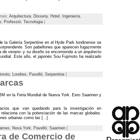
emes:
Arquitectura
,
Disseny
,
Hotel
,
Ingeniería
,
e
,
Professió
,
Tecnologia
|
 de la Galería Serpentine en el Hyde Park londinense se
sorprendente
.
Son pabellones que aparecen fugazmente
a de verano
-
y su diseño se encomienda a un arquitecto
undial
.
Este año
,
el japonés Sou Fujimoto ha realizado
imoto
,
Londres
,
Pavelló
,
Serpentine
|
marcas
IBM en la Feria Mundial de Nueva York. Eero Saarinen y
cios que van quedando para la investigación en
 relaciona con la potenciación de las marcas globales.
iones urbanas como las
[...]
ames
,
Nova York
,
Pavelló
,
Saarinen
|
ra de Comercio de