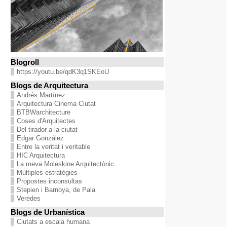
Blogroll
https://youtu.be/qdK3q1SKEoU
Blogs de Arquitectura
Andrés Martínez
Arquitectura Cinema Ciutat
BTBWarchitecture
Coses d'Arquitectes
Del tirador a la ciutat
Edgar González
Entre la veritat i veritable
HIC Arquitectura
La meva Moleskine Arquitectònic
Múltiples estratègies
Propostes inconsultas
Stepien i Barnoya, de Pala
Veredes
Blogs de Urbanística
Ciutats a escala humana