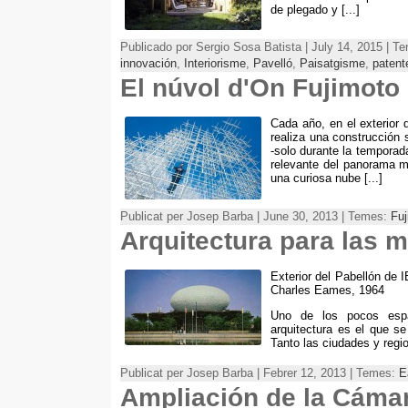
de plegado y
[...]
Publicado por Sergio Sosa Batista |
July
14, 2015 | T
innovación
,
Interiorisme
,
Pavelló
,
Paisatgisme
,
patent
El núvol d'On Fujimoto
Cada año
,
en el exterior
realiza una construcción 
-solo durante la temporad
relevante del panorama m
una curiosa nube
[...]
Publicat per Josep Barba | June 30, 2013 | Temes:
Fuj
Arquitectura para las 
Exterior del Pabellón de 
Charles Eames, 1964
Uno de los pocos espa
arquitectura es el que se
Tanto las ciudades y reg
Publicat per Josep Barba | Febrer 12, 2013 | Temes:
E
Ampliación de la Cáma