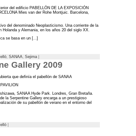
nterior del edificio PABELLÓN DE LA EXPOSICIÓN
ELONA Mies van der Rohe Montjuic
. Barcelona,
ativo del denominado Neoplasticismo
.
Una corriente de la
 en Holanda y Alemania
,
en los años
20
del siglo XX
.
ica se basa en un
[...]
elló
,
SANAA
,
Sejima
|
ne Gallery
2009
cubierta que definía el pabellón de SANAA
PAVILION
ishizawa
,
SANAA Hyde Park
. Londres,
Gran Bretaña
.
 de la Serpentine Gallery encarga a un prestigioso
ealización de su pabellón de verano en el entorno del
elló
|