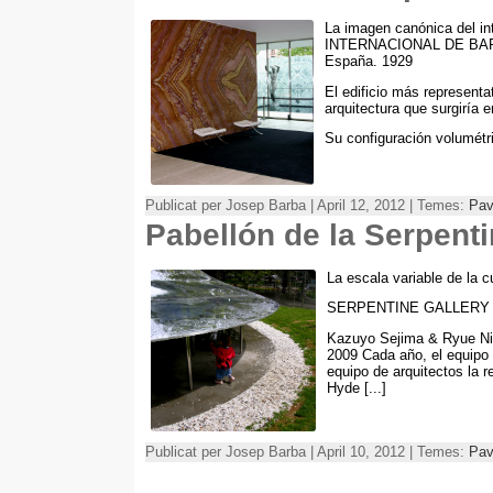
La imagen canónica del i
INTERNACIONAL DE BARC
España
. 1929
El edificio más represent
arquitectura que surgiría
Su configuración volumétr
Publicat per Josep Barba | April 12, 2012 | Temes:
Pav
Pabellón de la Serpenti
La escala variable de la 
SERPENTINE GALLERY 
Kazuyo Sejima
&
Ryue N
2009
Cada año
,
el equipo
equipo de arquitectos la r
Hyde
[...]
Publicat per Josep Barba | April 10, 2012 | Temes:
Pav