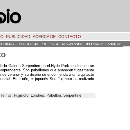
TO
PUBLICIDAD
ACERCA DE
CONTACTO
RIORISMO
TECNOLOGÍA
PROFESION
MISCELANEA
REFLEXIÓN
CANARIAS
to
de la Galería Serpentine en el Hyde Park londinense se
 sorprendente. Son pabellones que aparecen fugazmente
a de verano- y su diseño se encomienda a un arquitecto
undial. Este año, el japonés Sou Fujimoto ha realizado
 | Temas:
Fujimoto
,
Londres
,
Pabellón
,
Serpentine
|