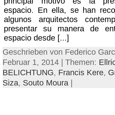
principal motivo es la pre
espacio
.
En ella
,
se han reco
algunos arquitectos contem
presentar su manera de en
espacio desde
[...]
Geschrieben von Federico Garc
Februar 1, 2014 | Themen:
Ellr
BELICHTUNG
,
Francis Kere
,
G
Siza
,
Souto Moura
|