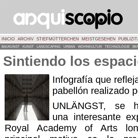
INICIO
ARCHIV
STIEFMÜTTERCHEN
MEISTGESEHEN
PUBLIZIT
BAUKUNST
KUNST
LANDSCAPING
URBAN
WOHNKULTUR
TECHNOLOGIE
BE
Sintiendo los espac
Infografía que reflej
pabellón realizado 
UNLÄNGST,
se h
una interesante ex
Royal Academy of Arts lon