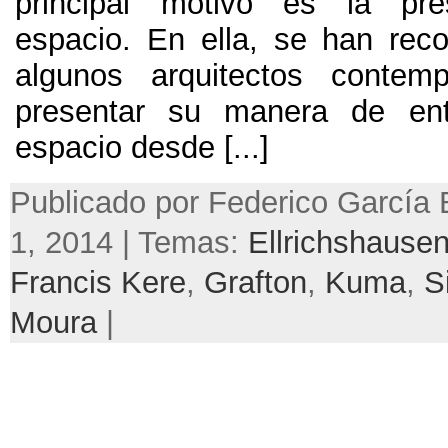
principal motivo es la pre
espacio. En ella, se han rec
algunos arquitectos contem
presentar su manera de en
espacio desde [...]
Publicado por Federico García B
1, 2014 | Temas:
Ellrichshause
Francis Kere
,
Grafton
,
Kuma
,
S
Moura
|