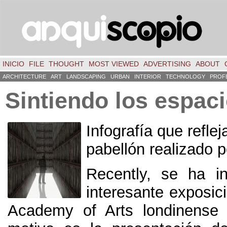
INICIO
FILE
THOUGHT
MOST VIEWED
ADVERTISING
ABOUT
ARCHITECTURE
ART
LANDSCAPING
URBAN
INTERIOR
TECHNOLOGY
PROF
Sintiendo los espac
Infografía que reflej
pabellón realizado 
Recently,
se ha i
interesante exposic
Academy of Arts londinense 