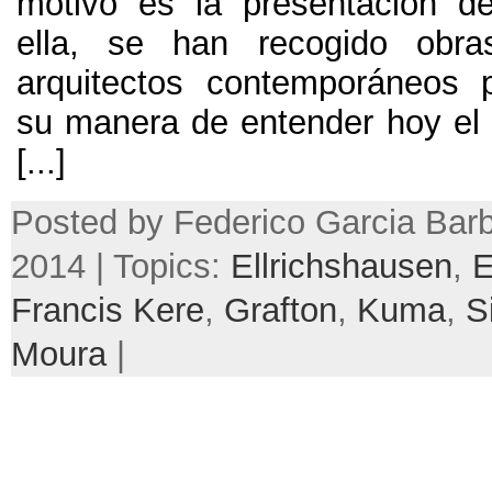
motivo es la presentación de
ella
,
se han recogido obra
arquitectos contemporáneos 
su manera de entender hoy el
[...]
Posted by Federico Garcia Barb
2014 | Topics:
Ellrichshausen
,
E
Francis Kere
,
Grafton
,
Kuma
,
S
Moura
|