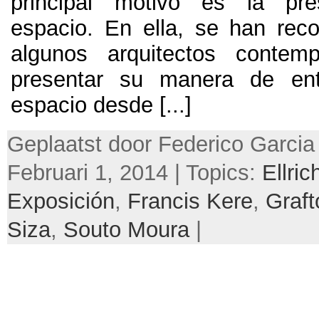
principal motivo es la pre
espacio
.
En ella
,
se han reco
algunos arquitectos contem
presentar su manera de en
espacio desde
[...]
Geplaatst door Federico Garcia
Februari 1, 2014 | Topics:
Ellri
Exposición
,
Francis Kere
,
Graft
Siza
,
Souto Moura
|