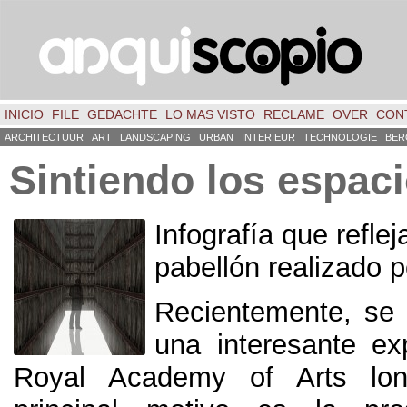
INICIO
FILE
GEDACHTE
LO MAS VISTO
RECLAME
OVER
CON
ARCHITECTUUR
ART
LANDSCAPING
URBAN
INTERIEUR
TECHNOLOGIE
BER
Sintiendo los espac
Infografía que reflej
pabellón realizado 
Recientemente,
se 
una interesante ex
Royal Academy of Arts lon