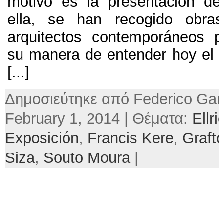
motivo es la presentación de
ella
,
se han recogido obra
arquitectos contemporáneos 
su manera de entender hoy el
[...]
Δημοσιεύτηκε από Federico Gar
February 1, 2014 | Θέματα:
Ell
Exposición
,
Francis Kere
,
Graft
Siza
,
Souto Moura
|