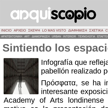
INICIO
ΑΡΧΕΙΟ
ΣΚΈΨΗ
LO MAS VISTO
ΔΙΑΦΗΜΙΣΗ
ΣΧΕΤΙΚΑ
C
ΑΡΧΙΤΕΚΤΟΝΙΚΗ
ART
ΔΙΑΜΟΡΦΩΣΗ
URBAN
INTERIOR
ΤΕΧΝΟΛΟΓΙΑ
ΕΠΑΓΓΕ
Sintiendo los espac
Infografía que reflej
pabellón realizado 
Πρόσφατα,
se ha i
interesante exposic
Academy of Arts londinense 