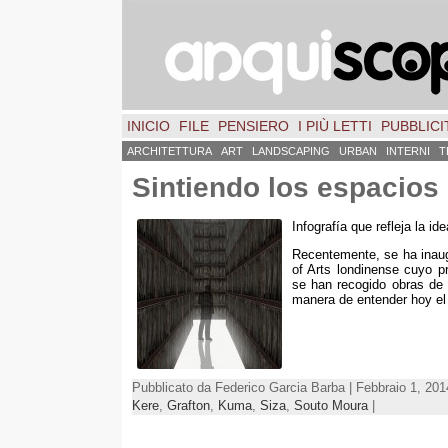
INICIO
FILE
PENSIERO
I PIÙ LETTI
PUBBLICIT
ARCHITETTURA
ART
LANDSCAPING
URBAN
INTERNI
T
Sintiendo los espacios
Infografía que refleja la id
Recentemente,
se ha inau
of Arts londinense cuyo pr
se han recogido obras de 
manera de entender hoy el
Pubblicato da Federico Garcia Barba | Febbraio 1, 201
Kere
,
Grafton
,
Kuma
,
Siza
,
Souto Moura
|