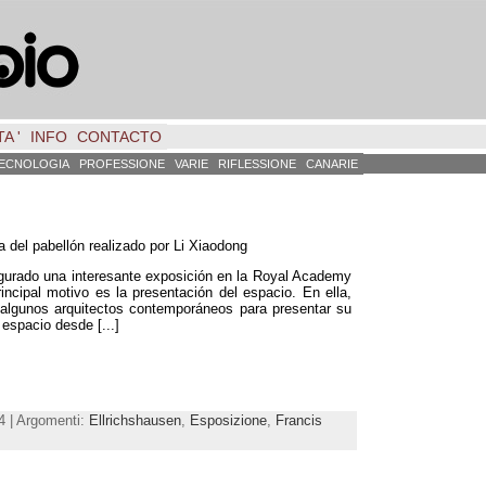
A '
INFO
CONTACTO
ECNOLOGIA
PROFESSIONE
VARIE
RIFLESSIONE
CANARIE
ea del pabellón realizado por Li Xiaodong
gurado una interesante exposición en la Royal Academy
incipal motivo es la presentación del espacio
.
En ella
,
algunos arquitectos contemporáneos para presentar su
 espacio desde
[...]
4 | Argomenti:
Ellrichshausen
,
Esposizione
,
Francis