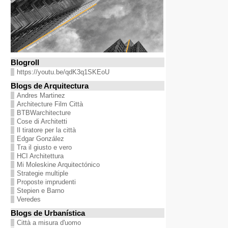
Blogroll
https://youtu.be/qdK3q1SKEoU
Blogs de Arquitectura
Andres Martinez
Architecture Film Città
BTBWarchitecture
Cose di Architetti
Il tiratore per la città
Edgar González
Tra il giusto e vero
HCI Architettura
Mi Moleskine Arquitectónico
Strategie multiple
Proposte imprudenti
Stepien e Barno
Veredes
Blogs de Urbanística
Città a misura d'uomo