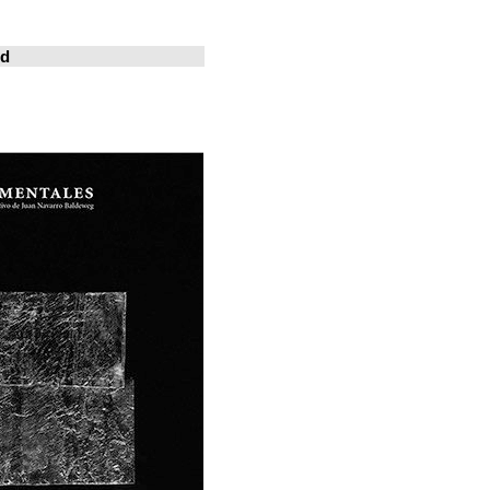
خوسيه فارينا
المدينة المعيشة
Revistas en la red
ArchDaily
Metalocus
العمارة منصة
فن البناء