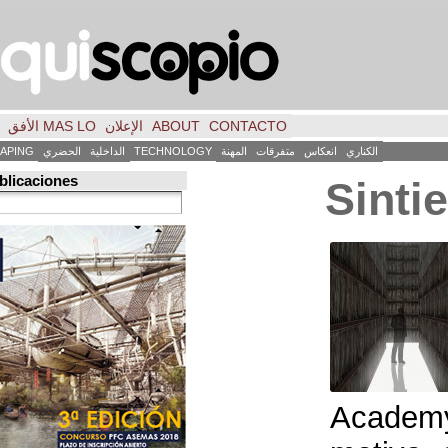
CONTACTO
ABOUT
الإعلان
MAS LO الأفق
فكر
FILE
INICIO
كاس
متفرقات
المهنة
TECHNOLOGY
الداخلية
الحضري
LANDSCAPING
ART
العمارة
Búsqueda de publicaciones