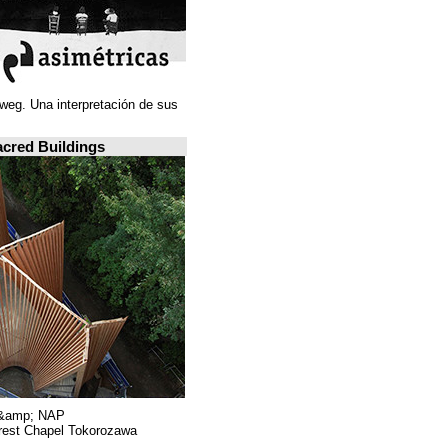
Juan Navarro Baldeweg. Una interpretación de sus
ideas espaciales.
A closer look: Sacred Buildings
Hiroshi Nakamura &amp; NAP.
Sayama Forest Chapel Tokorozawa, اليابان.
RIBA, لندن.