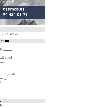
Blogroll
https://youtu.be/qdK3q1SKEoU
Blogs de Arquitectura
أندريس مارتينيز
الهندسة المعمارية فيلم مدينة
BTBWarchitecture
أشياء للمهندسين المعماريين
مطلق النار إلى المدينة
إدغار غونزاليس
بين الصواب وصحيح
العمارة التحالف الدولي للموئل
بلدي Moleskine المعمارية
استراتيجيات متعددة
مقترحات غير حكيم
Stepien أرنو
Veredes
Blogs de Urbanística
الإنسان مقياس مدن