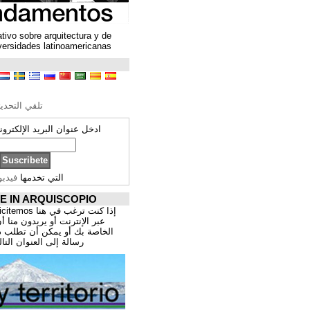
Un espacio colaborativo sobre arquitectura y de
encuentro entre universidades latinoamericanas
ترجمة محتوى
تحرير الترجمة
تلقي التحديثات ARQUISCOPIO
ادخل عنوان البريد الإلكتروني الخاص بك:
التي تخدمها
فيدبورنر
PROMOCIÓNATE IN ARQUISCOPIO
إذا كنت ترغب في هنا publicitemos موقعك, للتسوق
عبر الإنترنت أو يريدون منا أن يقدم اعمال المهنية
الخاصة بك أو يمكن أن تطلب ذلك عن طريق إرسال
رسالة إلى العنوان التالي:
correo@cppa.es