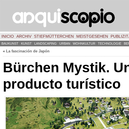
INICIO
ARCHIV
STIEFMÜTTERCHEN
MEISTGESEHEN
PUBLIZIT
BAUKUNST
KUNST
LANDSCAPING
URBAN
WOHNKULTUR
TECHNOLOGIE
BE
«
La fascinación de Japón
Bürchen Mystik
.
U
producto turístico