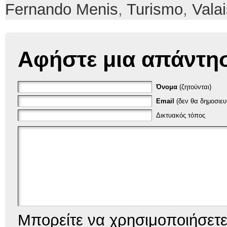
Fernando Menis
,
Turismo
,
Vala
Αφήστε μια απάντη
Όνομα
(ζητούνται)
Email
(δεν θα δημοσιευθ
Δικτυακός τόπος
Μπορείτε να χρησιμοποιήσετ