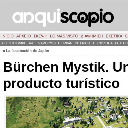
INICIO
ΑΡΧΕΙΟ
ΣΚΈΨΗ
LO MAS VISTO
ΔΙΑΦΗΜΙΣΗ
ΣΧΕΤΙΚΑ
C
ΑΡΧΙΤΕΚΤΟΝΙΚΗ
ART
ΔΙΑΜΟΡΦΩΣΗ
URBAN
INTERIOR
ΤΕΧΝΟΛΟΓΙΑ
ΕΠΑΓΓΕ
«
La fascinación de Japón
Bürchen Mystik
.
U
producto turístico