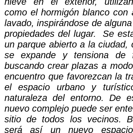
nieve en el exterior
,
utiliz
como el hormigón blanco con ár
lavado
,
inspirándose de alguna
propiedades del lugar
.
Se esta
un parque abierto a la ciudad
,
se expande y tensiona de f
buscando crear plazas a modo
encuentro que favorezcan la tr
el espacio urbano y turísti
naturaleza del entorno
.
De e
nuevo complejo puede ser ent
sitio de todos los vecinos
.
B
será así un nuevo espacio