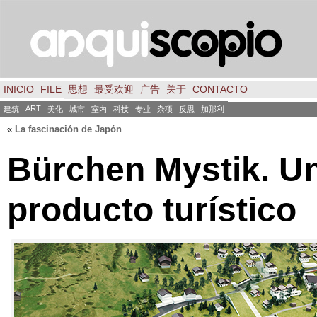
INICIO
FILE
思想
最受欢迎
广告
关于
CONTACTO
ART
建筑
美化
城市
室内
科技
专业
杂项
反思
加那利
«
La fascinación de Japón
Bürchen Mystik
.
U
producto turístico