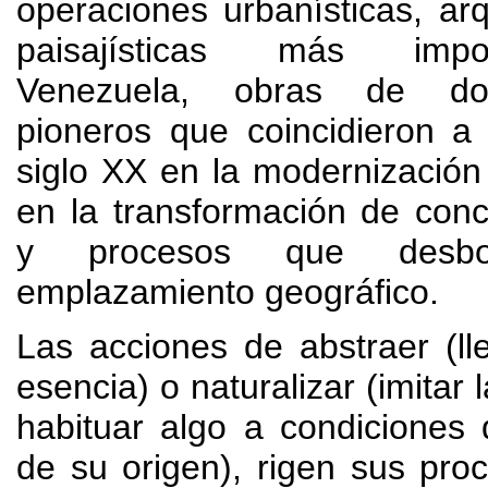
operaciones urbanísticas
,
arq
paisajísticas más imp
Venezuela
,
obras de do
pioneros que coincidieron a
siglo XX en la modernizació
en la transformación de con
y procesos que desbo
emplazamiento geográfico
.
Las acciones de abstraer
(
l
esencia
)
o naturalizar
(
imitar 
habituar algo a condiciones d
de su origen
),
rigen sus pro