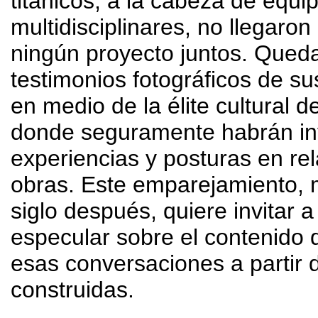
titánicos
,
a la cabeza de equi
multidisciplinares
,
no llegaron
ningún proyecto juntos
.
Queda
testimonios fotográficos de s
en medio de la élite cultural 
donde seguramente habrán i
experiencias y posturas en re
obras
.
Este emparejamiento
,
siglo después
,
quiere invitar 
especular sobre el contenido 
esas conversaciones a partir 
construidas
.