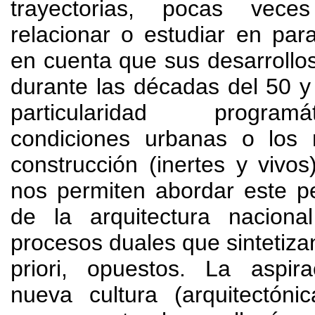
trayectorias
,
pocas vece
relacionar o estudiar en para
en cuenta que sus desarrollo
durante las décadas del
50 y
particularidad programát
condiciones urbanas o los 
construcción
(
inertes y vivos
nos permiten abordar este p
de la arquitectura naciona
procesos duales que sintetiz
priori
,
opuestos
.
La aspir
nueva cultura
(
arquitectónic