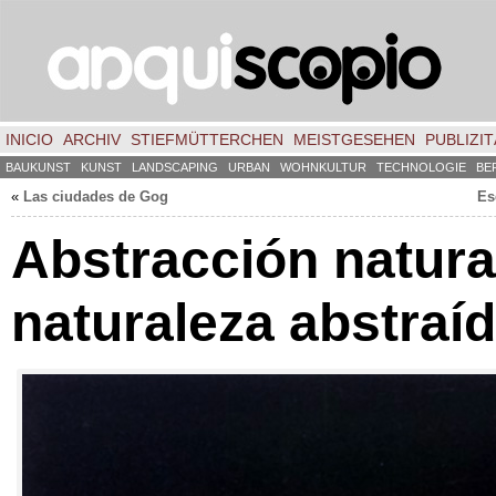
INICIO
ARCHIV
STIEFMÜTTERCHEN
MEISTGESEHEN
PUBLIZIT
BAUKUNST
KUNST
LANDSCAPING
URBAN
WOHNKULTUR
TECHNOLOGIE
BE
«
Las ciudades de Gog
Es
Abstracción natura
naturaleza abstraí