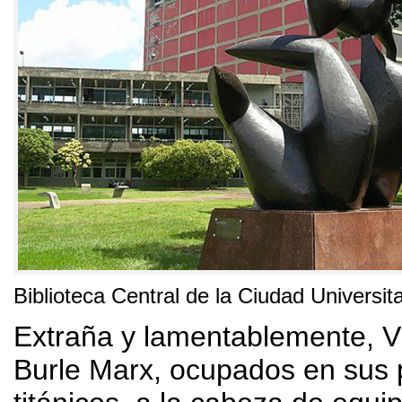
Biblioteca Central de la Ciudad Universit
Extraña y lamentablemente
,
V
Burle Marx
,
ocupados en sus 