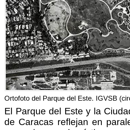
Ortofoto del Parque del Este
.
IGVSB
(
ci
El Parque del Este y la Ciudad
de Caracas reflejan en paral