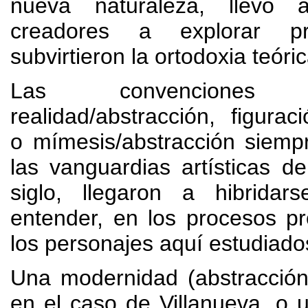
nueva naturaleza
,
llevó 
creadores a explorar p
subvirtieron la ortodoxia teóric
Las convenciones en
realidad/abstracción
,
figurac
o mímesis/abstracción siemp
las vanguardias artísticas de
siglo
,
llegaron a hibridars
entender
,
en los procesos pr
los personajes aquí estudiado
Una modernidad
(
abstracció
en el caso de Villanueva
,
o u