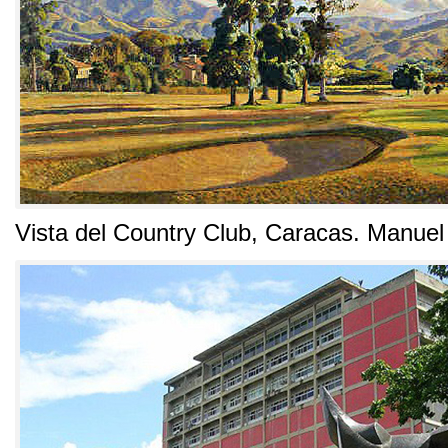
Vista del Country Club
,
Caracas
.
Manuel