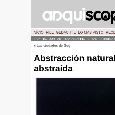
INICIO
FILE
GEDACHTE
LO MAS VISTO
REC
ARCHITECTUUR
ART
LANDSCAPING
URBAN
INTERIEUR
«
Las ciudades de Gog
Abstracción natura
abstraída