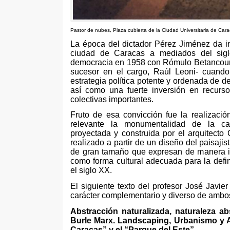
Pastor
de nubes
,
Plaza cubierta de la Ciudad Universitaria de Car
La época del dictador Pérez Jiménez da i
ciudad de Caracas a mediados del sig
democracia en
1958
con Rómulo Betancourt
sucesor en el cargo
,
Raúl Leoni
-
cuando
estrategia política potente y ordenada de de
así como una fuerte inversión en recurs
colectivas importantes
.
Fruto de esa convicción fue la realizac
relevante la monumentalidad de la cap
proyectada y construida por el arquitecto
realizado a partir de un diseño del paisaji
de gran tamaño que expresan de manera in
como forma cultural adecuada para la defi
el siglo XX
.
El siguiente texto del profesor José Javie
carácter complementario y diverso de ambo
Abstracción naturalizada
,
naturaleza ab
Burle Marx
. Landscaping,
Urbanismo y A
Caracas” y el “Parque del Este”