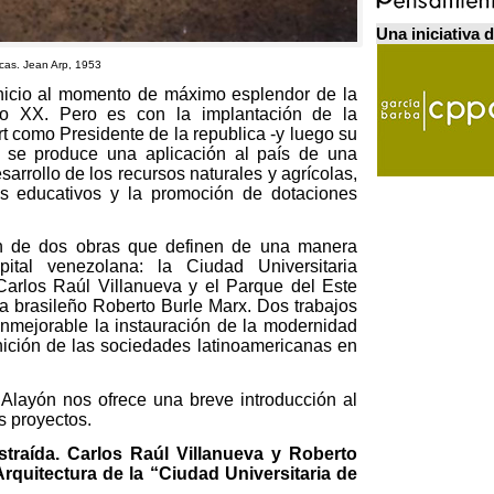
Una iniciativa 
acas
.
Jean Arp
, 1953
nicio al momento de máximo esplendor de la
lo XX
.
Pero es con la implantación de la
 como Presidente de la republica -y luego su
 se produce una aplicación al país de una
sarrollo de los recursos naturales y agrícolas
,
os educativos y la promoción de dotaciones
ión de dos obras que definen de una manera
ital venezolana
:
la Ciudad Universitaria
 Carlos Raúl Villanueva y el Parque del Este
sta brasileño Roberto Burle Marx
.
Dos trabajos
mejorable la instauración de la modernidad
nición de las sociedades latinoamericanas en
r Alayón nos ofrece una breve introducción al
s proyectos
.
straída
.
Carlos Raúl Villanueva y Roberto
rquitectura de la “Ciudad Universitaria de