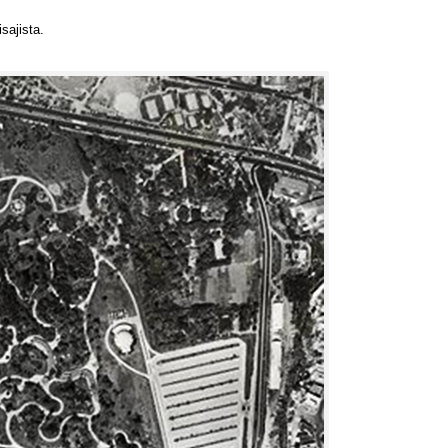
isajista
.