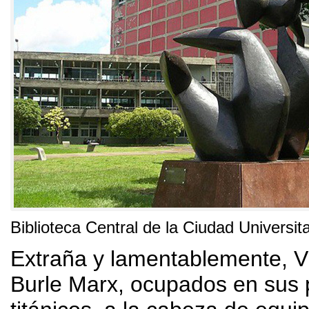
Biblioteca Central de la Ciudad Universit
Extraña y lamentablemente
,
V
Burle Marx
,
ocupados en sus 