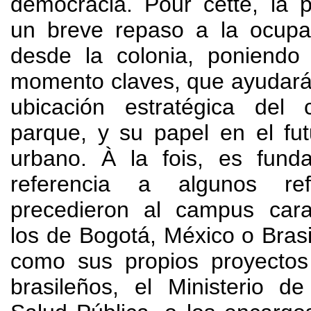
democracia
. Pour cette,
la 
un breve repaso a la ocupac
desde la colonia
,
poniendo
momento claves
,
que ayudará
ubicación estratégica del
parque
,
y su papel en el fut
urbano
. À la fois,
es fund
referencia a algunos re
precedieron al campus car
los de Bogotá
,
México o Brasi
como sus propios proyectos 
brasileños
,
el Ministerio d