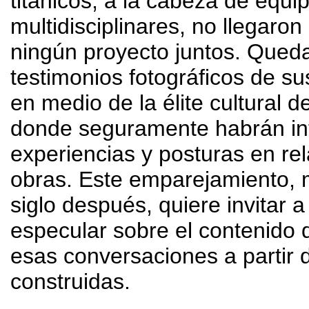
titánicos
,
a la cabeza de equi
multidisciplinares
,
no llegaron
ningún proyecto juntos
.
Queda
testimonios fotográficos de s
en medio de la élite cultural 
donde seguramente habrán i
experiencias y posturas en re
obras
.
Este emparejamiento
,
siglo después
,
quiere invitar 
especular sobre el contenido 
esas conversaciones a partir 
construidas
.