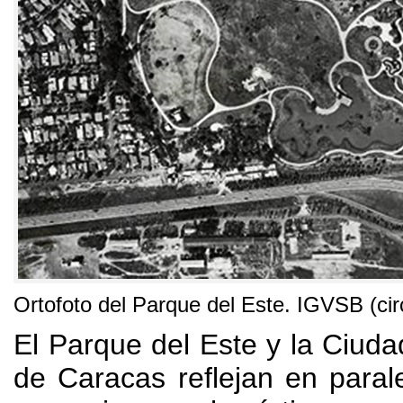
Ortofoto del Parque del Este
.
IGVSB
(
ci
El Parque del Este y la Ciudad
de Caracas reflejan en paral