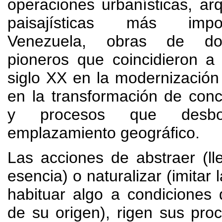
operaciones urbanísticas
,
arq
paisajísticas más imp
Venezuela
,
obras de do
pioneros que coincidieron a
siglo XX en la modernizació
en la transformación de con
y procesos que desbo
emplazamiento geográfico
.
Las acciones de abstraer
(
l
esencia
)
o naturalizar
(
imitar 
habituar algo a condiciones d
de su origen
),
rigen sus pro