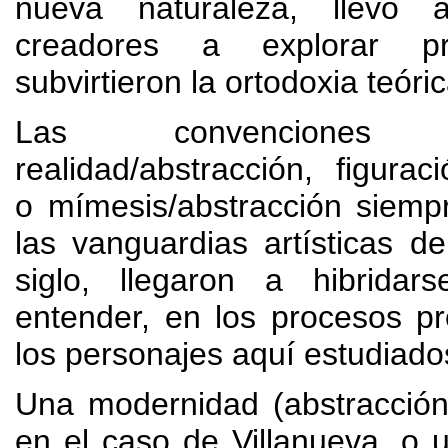
nueva naturaleza
,
llevó 
creadores a explorar p
subvirtieron la ortodoxia teóric
Las convenciones en
realidad/abstracción
,
figurac
o mímesis/abstracción siemp
las vanguardias artísticas de
siglo
,
llegaron a hibridars
entender
,
en los procesos pr
los personajes aquí estudiado
Una modernidad
(
abstracció
en el caso de Villanueva
,
o u