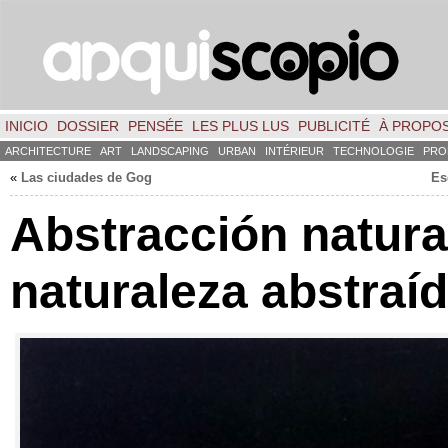
INICIO
DOSSIER
PENSÉE
LES PLUS LUS
PUBLICITÉ
À PROPO
ARCHITECTURE
ART
LANDSCAPING
URBAN
INTÉRIEUR
TECHNOLOGIE
PRO
«
Las ciudades de Gog
Es
Abstracción natura
naturaleza abstraí