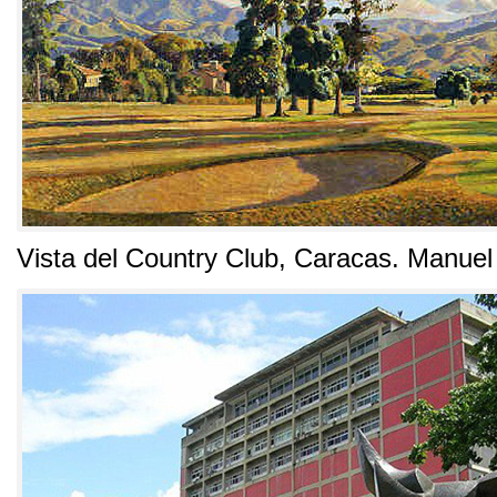
Vista del Country Club
,
Caracas
.
Manuel