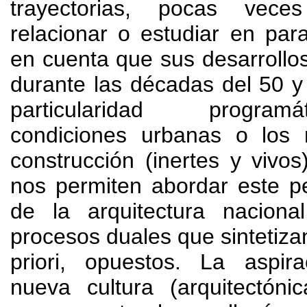
trayectorias
,
pocas vece
relacionar o estudiar en para
en cuenta que sus desarrollo
durante las décadas del
50 y
particularidad programát
condiciones urbanas o los 
construcción
(
inertes y vivos
nos permiten abordar este p
de la arquitectura naciona
procesos duales que sintetiz
priori
,
opuestos
.
La aspir
nueva cultura
(
arquitectónic