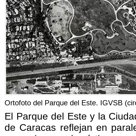
Ortofoto del Parque del Este
.
IGVSB
(
ci
El Parque del Este y la Ciudad
de Caracas reflejan en paral