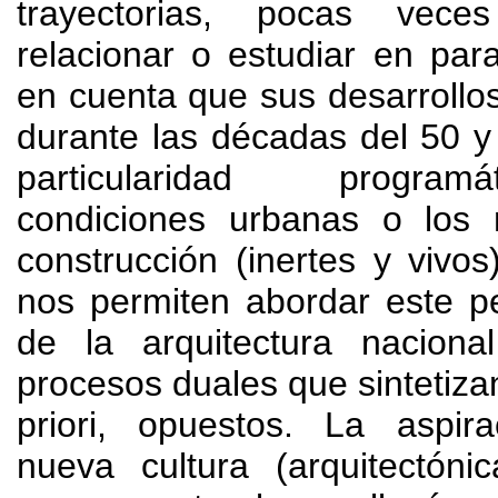
trayectorias
,
pocas vece
relacionar o estudiar en para
en cuenta que sus desarrollo
durante las décadas del
50 y
particularidad programát
condiciones urbanas o los 
construcción
(
inertes y vivos
nos permiten abordar este p
de la arquitectura naciona
procesos duales que sintetiz
priori
,
opuestos
.
La aspir
nueva cultura
(
arquitectónic