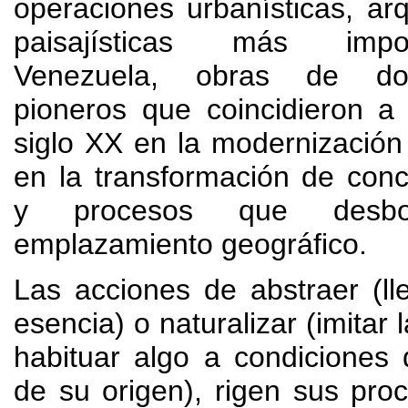
operaciones urbanísticas
,
arq
paisajísticas más imp
Venezuela
,
obras de do
pioneros que coincidieron a
siglo XX en la modernizació
en la transformación de con
y procesos que desbo
emplazamiento geográfico
.
Las acciones de abstraer
(
l
esencia
)
o naturalizar
(
imitar 
habituar algo a condiciones d
de su origen
),
rigen sus pro