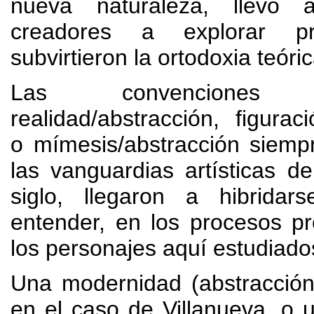
nueva naturaleza
,
llevó 
creadores a explorar p
subvirtieron la ortodoxia teóric
Las convenciones en
realidad/abstracción
,
figurac
o mímesis/abstracción siemp
las vanguardias artísticas de
siglo
,
llegaron a hibridars
entender
,
en los procesos pr
los personajes aquí estudiado
Una modernidad
(
abstracció
en el caso de Villanueva
,
o u