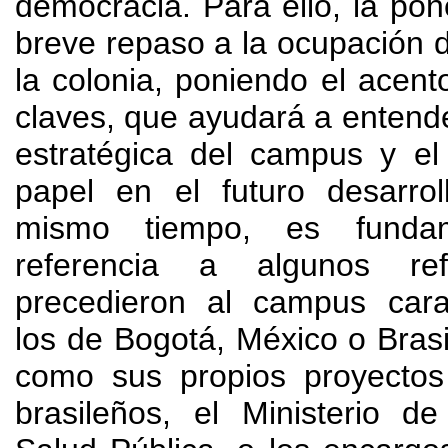
democracia
. Para ello,
la pon
breve repaso a la ocupación d
la colonia
,
poniendo el acen
claves
,
que ayudará a entende
estratégica del campus y el
papel en el futuro desarro
mismo tiempo,
es funda
referencia a algunos re
precedieron al campus car
los de Bogotá
,
México o Brasi
como sus propios proyectos 
brasileños
,
el Ministerio d