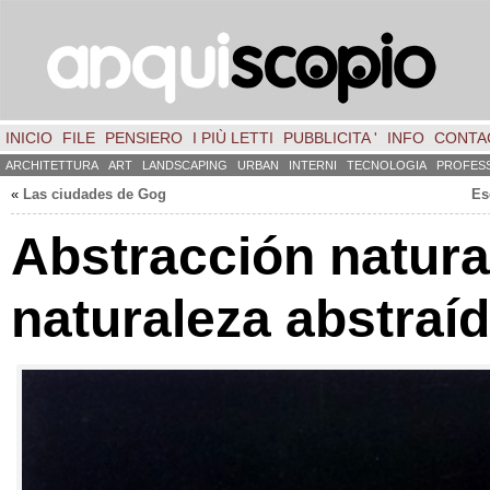
INICIO
FILE
PENSIERO
I PIÙ LETTI
PUBBLICITA '
INFO
CONTA
ARCHITETTURA
ART
LANDSCAPING
URBAN
INTERNI
TECNOLOGIA
PROFES
«
Las ciudades de Gog
Es
Abstracción natura
naturaleza abstraí