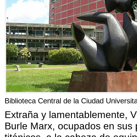
Biblioteca Central de la Ciudad Universit
Extraña y lamentablemente
,
V
Burle Marx
,
ocupados en sus 