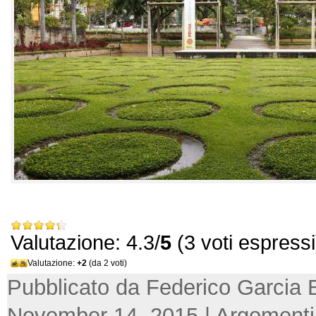
Valutazione: 4.3/
5
(3 voti espressi
Valutazione:
+2
(da 2 voti)
Pubblicato da Federico Garcia 
November 14, 2015 | Argomenti