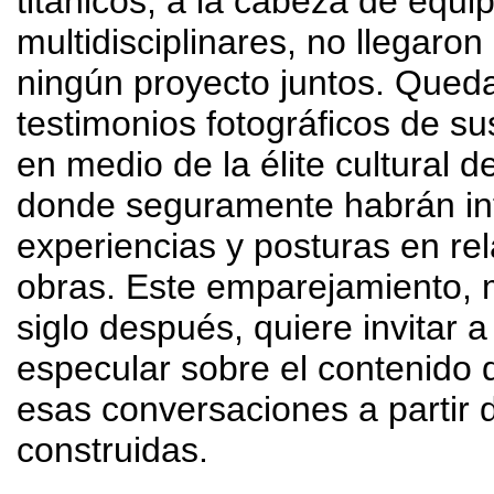
titánicos
,
a la cabeza de equi
multidisciplinares
,
no llegaron
ningún proyecto juntos
.
Queda
testimonios fotográficos de s
en medio de la élite cultural 
donde seguramente habrán i
experiencias y posturas en re
obras
.
Este emparejamiento
,
siglo después
,
quiere invitar 
especular sobre el contenido 
esas conversaciones a partir 
construidas
.