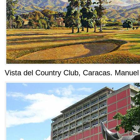
Vista del Country Club
,
Caracas
.
Manuel