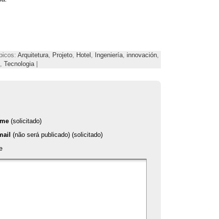
ópicos:
Arquitetura
,
Projeto
,
Hotel
,
Ingeniería
,
innovación
,
,
Tecnologia
|
ome
(solicitado)
mail
(não será publicado) (solicitado)
e