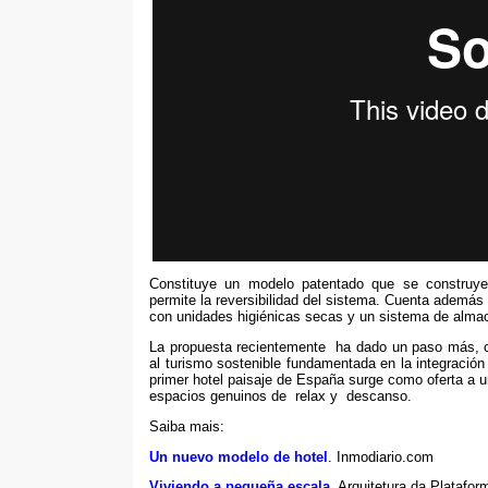
Constituye un modelo patentado que se construye
permite la reversibilidad del sistema
.
Cuenta además c
con unidades higiénicas secas y un sistema de alm
La propuesta recientemente ha dado un paso más
,
al turismo sostenible fundamentada en la integración 
primer hotel paisaje de España surge como oferta a
espacios genuinos de relax y descanso
.
Saiba mais:
Un nuevo modelo de hotel
.
Inmodiario.com
Viviendo a pequeña escala
. Arquitetura da Platafor