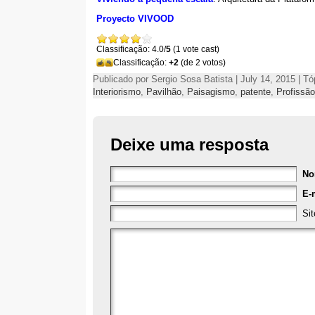
Proyecto VIVOOD
Classificação: 4.0/
5
(1 vote cast)
Classificação:
+2
(de 2 votos)
Publicado por Sergio Sosa Batista | July 14, 2015 | T
Interiorismo
,
Pavilhão
,
Paisagismo
,
patente
,
Profissão
Deixe uma resposta
N
E-
Sit