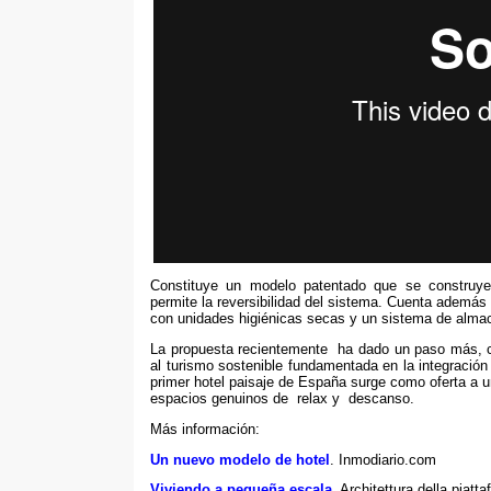
Constituye un modelo patentado que se construye
permite la reversibilidad del sistema
.
Cuenta además c
con unidades higiénicas secas y un sistema de alm
La propuesta recientemente ha dado un paso más
,
al turismo sostenible fundamentada en la integración 
primer hotel paisaje de España surge como oferta a
espacios genuinos de relax y descanso
.
Más información:
Un nuevo modelo de hotel
.
Inmodiario.com
Viviendo a pequeña escala
. Architettura della piatt