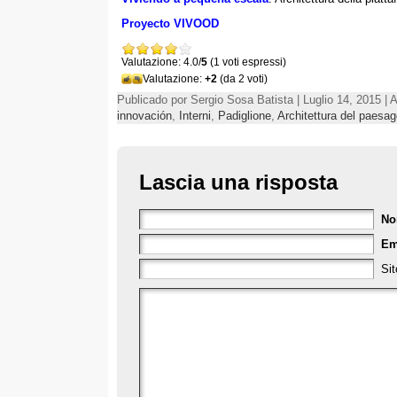
Proyecto VIVOOD
Valutazione: 4.0/
5
(1 voti espressi)
Valutazione:
+2
(da 2 voti)
Publicado por Sergio Sosa Batista | Luglio 14, 2015 | 
innovación
,
Interni
,
Padiglione
,
Architettura del paesag
Lascia una risposta
N
Em
Sit