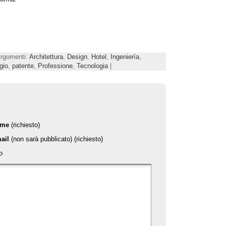
Argomenti:
Architettura
,
Design
,
Hotel
,
Ingeniería
,
gio
,
patente
,
Professione
,
Tecnologia
|
ome
(richiesto)
ail
(non sarà pubblicato) (richiesto)
o