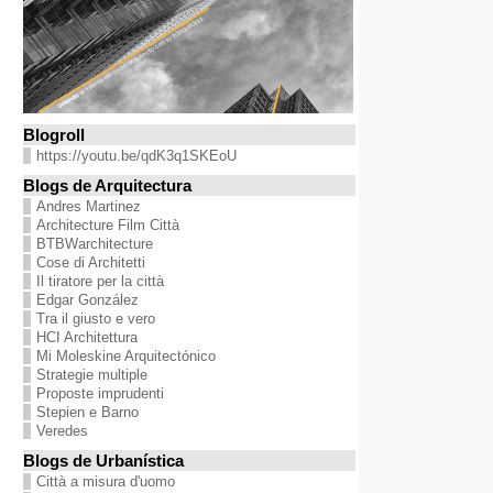
Blogroll
https://youtu.be/qdK3q1SKEoU
Blogs de Arquitectura
Andres Martinez
Architecture Film Città
BTBWarchitecture
Cose di Architetti
Il tiratore per la città
Edgar González
Tra il giusto e vero
HCI Architettura
Mi Moleskine Arquitectónico
Strategie multiple
Proposte imprudenti
Stepien e Barno
Veredes
Blogs de Urbanística
Città a misura d'uomo