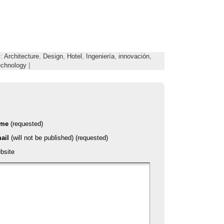
s:
Architecture
,
Design
,
Hotel
,
Ingeniería
,
innovación
,
echnology
|
ame
(requested)
ail
(will not be published) (requested)
bsite