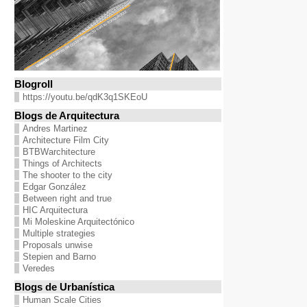
Blogroll
https://youtu.be/qdK3q1SKEoU
Blogs de Arquitectura
Andres Martinez
Architecture Film City
BTBWarchitecture
Things of Architects
The shooter to the city
Edgar González
Between right and true
HIC Arquitectura
Mi Moleskine Arquitectónico
Multiple strategies
Proposals unwise
Stepien and Barno
Veredes
Blogs de Urbanística
Human Scale Cities