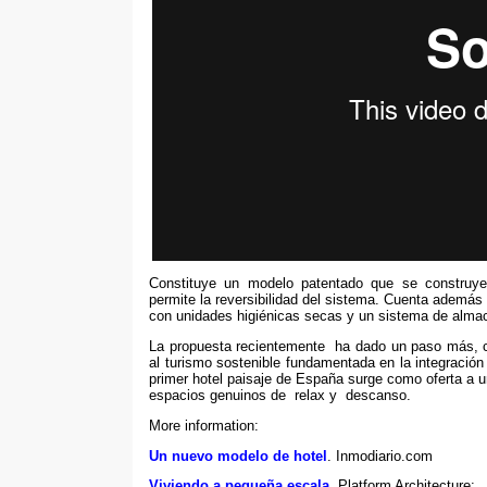
Constituye un modelo patentado que se construye
permite la reversibilidad del sistema
.
Cuenta además c
con unidades higiénicas secas y un sistema de alm
La propuesta recientemente ha dado un paso más
,
al turismo sostenible fundamentada en la integración 
primer hotel paisaje de España surge como oferta a
espacios genuinos de relax y descanso
.
More information:
Un nuevo modelo de hotel
.
Inmodiario.com
Viviendo a pequeña escala
. Platform Architecture: