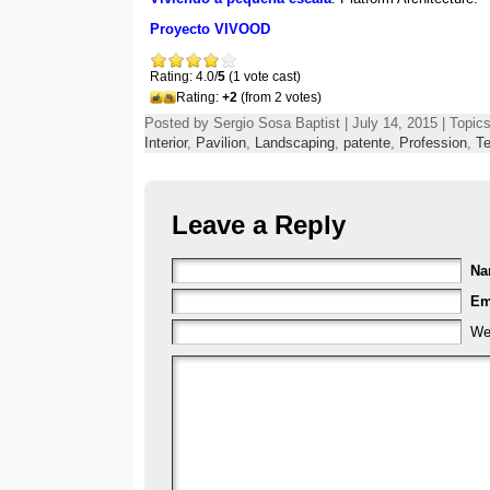
Proyecto VIVOOD
Rating: 4.0/
5
(1 vote cast)
Rating:
+2
(from 2 votes)
Posted by Sergio Sosa Baptist | July 14, 2015 | Topic
Interior
,
Pavilion
,
Landscaping
,
patente
,
Profession
,
T
Leave a Reply
N
Em
We