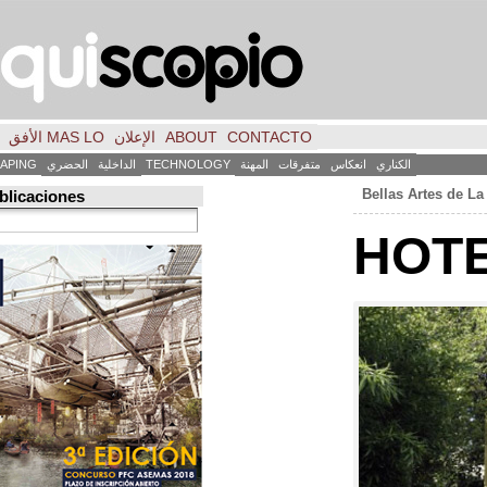
CONTACTO
ABOUT
الإعلان
MAS LO الأفق
فكر
FILE
INICIO
كاس
متفرقات
المهنة
TECHNOLOGY
الداخلية
الحضري
LANDSCAPING
ART
العمارة
Búsqueda de publicaciones