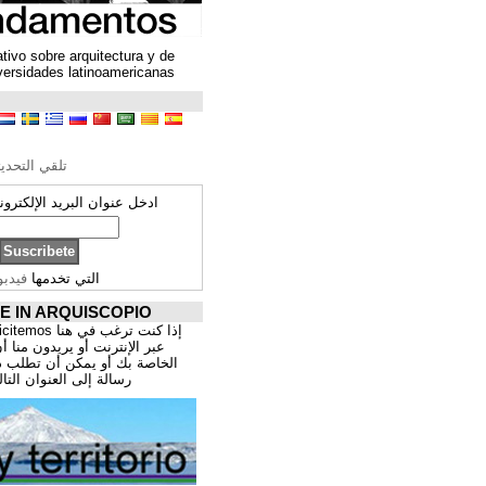
Un espacio colaborativo sobre arquitectura y de
encuentro entre universidades latinoamericanas
ترجمة محتوى
تحرير الترجمة
تلقي التحديثات ARQUISCOPIO
ادخل عنوان البريد الإلكتروني الخاص بك:
التي تخدمها
فيدبورنر
PROMOCIÓNATE IN ARQUISCOPIO
إذا كنت ترغب في هنا publicitemos موقعك, للتسوق
عبر الإنترنت أو يريدون منا أن يقدم اعمال المهنية
الخاصة بك أو يمكن أن تطلب ذلك عن طريق إرسال
رسالة إلى العنوان التالي:
correo@cppa.es