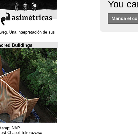
Juan Navarro Baldeweg. Una interpretación de sus
ideas espaciales.
A closer look: Sacred Buildings
Hiroshi Nakamura &amp; NAP.
Sayama Forest Chapel Tokorozawa, اليابان.
RIBA, لندن.