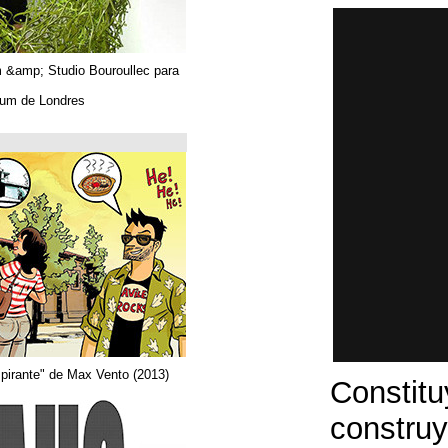
Algues. Paul Tahom &amp; Studio Bouroullec para
Vitra.
En el Design Museum de Londres.
حتى 26/03/2019
Arquitecta
Del comic "Actor aspirante" de Max Vento (2013)