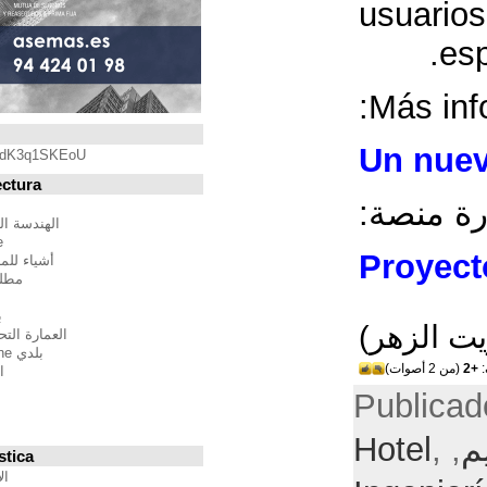
Blogroll
https://youtu.be/qdK3q1SKEoU
Blogs de Arquitectura
أندريس مارتينيز
الهندسة المعمارية فيلم مدينة
BTBWarchitecture
أشياء للمهندسين المعماريين
مطلق النار إلى المدينة
إدغار غونزاليس
بين الصواب وصحيح
العمارة التحالف الدولي للموئل
بلدي Moleskine المعمارية
استراتيجيات متعددة
مقترحات غير حكيم
Stepien أرنو
Veredes
Blogs de Urbanística
الإنسان مقياس مدن