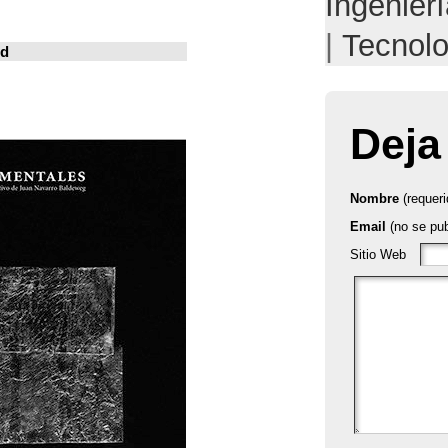
خوسيه فارينا
المدينة المعيشة
Revistas en la red
ArchDaily
Metalocus
العمارة منصة
فن البناء