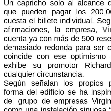
Un capricho solo al alcance
que pueden pagar los
200.
cuesta el billete individual
.
Seg
afirmaciones
,
la empresa
,
Vi
cuenta ya con más de
500
res
demasiado redonda para ser c
coincide con ese optimismo 
exhibe su promotor Richar
cualquier circunstancia
.
Según señalan los propios 
forma del edificio se ha inspi
del grupo de empresas Virgi
como una instalación sinuosa “