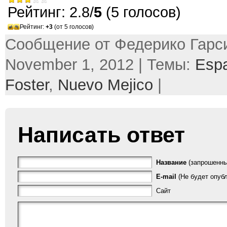
Рейтинг: 2.8/
5
(5 голосов)
Рейтинг:
+3
(от 5 голосов)
Сообщение от Федерико Гарси
November 1, 2012 | Темы:
Espa
Foster
,
Nuevo Mejico
|
Написать ответ
Название
(запрошенны
E-mail
(Не будет опубл
Сайт