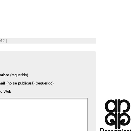
12 |
mbre
(requerido)
ail
(no se publicará) (requerido)
tio Web