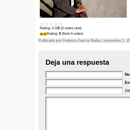
Rating: 0.0/
5
(0 votes cast)
Rating:
0
(from 0 votes)
Publicado por Federico García Barba | noviembre 1, 20
Deja una respuesta
No
Em
Si