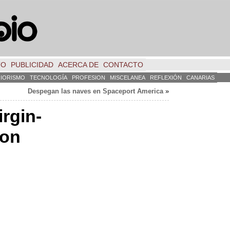
TO
PUBLICIDAD
ACERCA DE
CONTACTO
RIORISMO
TECNOLOGÍA
PROFESION
MISCELANEA
REFLEXIÓN
CANARIAS
Despegan las naves en Spaceport America
»
rgin-
ion