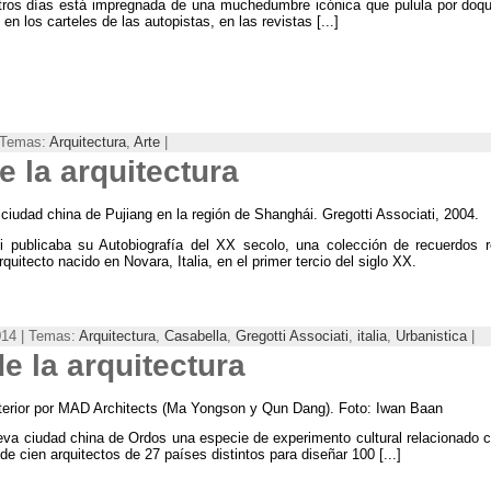
stros días está impregnada de una muchedumbre icónica que pulula por doqu
,
en los carteles de las autopistas
,
en las revistas
[...]
| Temas:
Arquitectura
,
Arte
|
de la arquitectura
 ciudad china de Pujiang en la región de Shanghái. Gregotti Associati, 2004.
tti publicaba su Autobiografía del XX secolo
, una colección de recuerdos r
quitecto nacido en Novara, Italia, en el primer tercio del siglo XX.
014 | Temas:
Arquitectura
,
Casabella
,
Gregotti Associati
,
italia
,
Urbanistica
|
e la arquitectura
erior por MAD Architects
(
Ma Yongson y Qun Dang
). Foto: Iwan Baan
ueva ciudad china de Ordos una especie de experimento cultural relacionado c
de cien arquitectos de
27
países distintos para diseñar
100 [...]