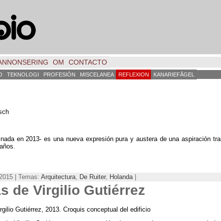
ANNONSERING
OM
CONTACTO
O
TEKNOLOGI
PROFESIÓN
MISCELANEA
REFLEXION
KANARIEFÅGEL
sch
inada en
2013-
es una nueva expresión pura y austera de una aspiración tr
 años
.
 2015 | Temas:
Arquitectura
,
De Ruiter
,
Holanda
|
 de Virgilio Gutiérrez
rgilio Gutiérrez
, 2013.
Croquis conceptual del edificio