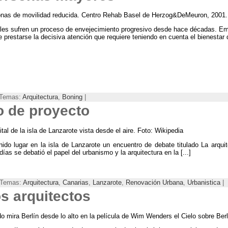
nas de movilidad reducida
.
Centro Rehab Basel de Herzog
&
DeMeuron
, 2001
les sufren un proceso de envejecimiento progresivo desde hace décadas
. Em
e prestarse la decisiva atención que requiere teniendo en cuenta el bienestar 
| Temas:
Arquitectura
,
Boning
|
o de proyecto
ital de la isla de Lanzarote vista desde el aire
. Foto: Wikipedia
do lugar en la isla de Lanzarote un encuentro de debate titulado La arqui
ías se debatió el papel del urbanismo y la arquitectura en la
[...]
| Temas:
Arquitectura
,
Canarias
,
Lanzarote
,
Renovación Urbana
,
Urbanistica
|
s arquitectos
o mira Berlín desde lo alto en la película de Wim Wenders el Cielo sobre Berl