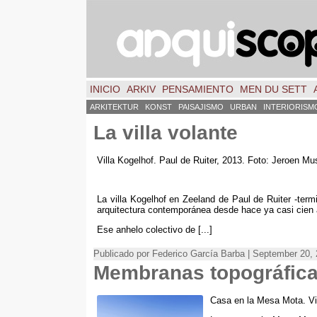
INICIO
ARKIV
PENSAMIENTO
MEN DU SETT
ARKITEKTUR
KONST
PAISAJISMO
URBAN
INTERIORISM
La villa volante
Villa Kogelhof
.
Paul de Ruiter
, 2013. Foto:
Jeroen Mu
La villa Kogelhof en Zeeland de Paul de Ruiter -term
arquitectura contemporánea desde hace ya casi cien
Ese anhelo colectivo de
[...]
Publicado por Federico García Barba | September 20,
Membranas topográficas
Casa en la Mesa Mota
.
Vi