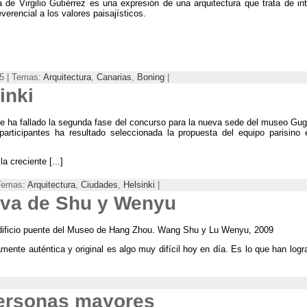
e Virgilio Gutiérrez es una expresión de una arquitectura que trata de inte
verencial a los valores paisajísticos
.
15 | Temas:
Arquitectura
,
Canarias
,
Boning
|
inki
e ha fallado la segunda fase del concurso para la nueva sede del museo Gug
participantes ha resultado seleccionada la propuesta del equipo parisino
la creciente
[...]
 Temas:
Arquitectura
,
Ciudades
,
Helsinki
|
iva de Shu y Wenyu
dificio puente del Museo de Hang Zhou
.
Wang Shu y Lu Wenyu
, 2009
amente auténtica y original es algo muy difícil hoy en día
.
Es lo que han logr
personas mayores