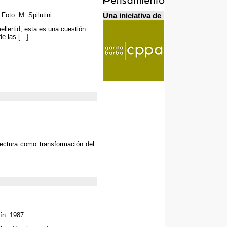
Una iniciativa de
. Foto:
M
.
Spilutini
ellertid,
esta es una cuestión
de las
[...]
tectura como transformación del
ín
. 1987