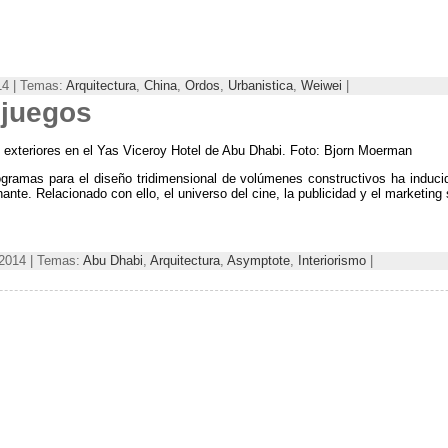
14 | Temas:
Arquitectura
,
China
,
Ordos
,
Urbanistica
,
Weiwei
|
ojuegos
 exteriores en el Yas Viceroy Hotel de Abu Dhabi
. Foto:
Bjorn Moerman
ogramas para el diseño tridimensional de volúmenes constructivos ha induci
inante
.
Relacionado con ello
,
el universo del cine
,
la publicidad y el marketing
 2014 | Temas:
Abu Dhabi
,
Arquitectura
,
Asymptote
,
Interiorismo
|