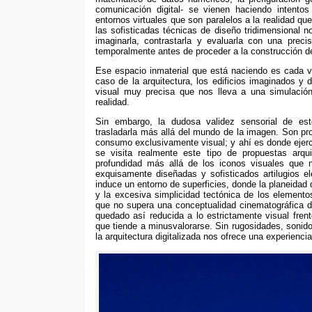
comunicación digital- se vienen haciendo intento
entornos virtuales que son paralelos a la realidad q
las sofisticadas técnicas de diseño tridimensional n
imaginarla, contrastarla y evaluarla con una precis
temporalmente antes de proceder a la construcción de
Ese espacio inmaterial que está naciendo es cada v
caso de la arquitectura, los edificios imaginados y 
visual muy precisa que nos lleva a una simulación 
realidad.
Sin embargo, la dudosa validez sensorial de est
trasladarla más allá del mundo de la imagen. Son p
consumo exclusivamente visual; y ahí es donde ejer
se visita realmente este tipo de propuestas arq
profundidad más allá de los iconos visuales que 
exquisamente diseñadas y sofisticados artilugios e
induce un entorno de superficies, donde la planeidad 
y la excesiva simplicidad tectónica de los elemento
que no supera una conceptualidad cinematográfica d
quedado así reducida a lo estrictamente visual fren
que tiende a minusvalorarse. Sin rugosidades, sonidos
la arquitectura digitalizada nos ofrece una experienc