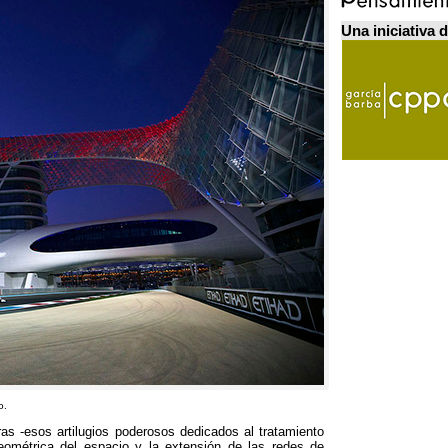
Una iniciativa 
o.
as -esos artilugios poderosos dedicados al tratamiento
eométrica del espacio y la extensión de las redes de