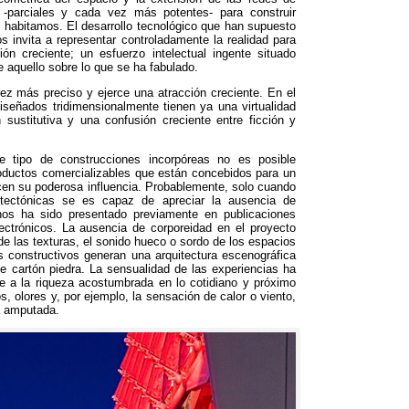
s -parciales y cada vez más potentes- para construir
ue habitamos. El desarrollo tecnológico que han supuesto
os invita a representar controladamente la realidad para
ión creciente; un esfuerzo intelectual ingente situado
 aquello sobre lo que se ha fabulado.
ez más preciso y ejerce una atracción creciente. En el
diseñados tridimensionalmente tienen ya una virtualidad
sustitutiva y una confusión creciente entre ficción y
e tipo de construcciones incorpóreas no es posible
roductos comercializables que están concebidos para un
cen su poderosa influencia. Probablemente, solo cuando
uitectónicas se es capaz de apreciar la ausencia de
nos ha sido presentado previamente en publicaciones
lectrónicos. La ausencia de corporeidad en el proyecto
de las texturas, el sonido hueco o sordo de los espacios
s constructivos generan una arquitectura escenográfica
e cartón piedra. La sensualidad de las experiencias ha
te a la riqueza acostumbrada en lo cotidiano y próximo
, olores y, por ejemplo, la sensación de calor o viento,
ia amputada.