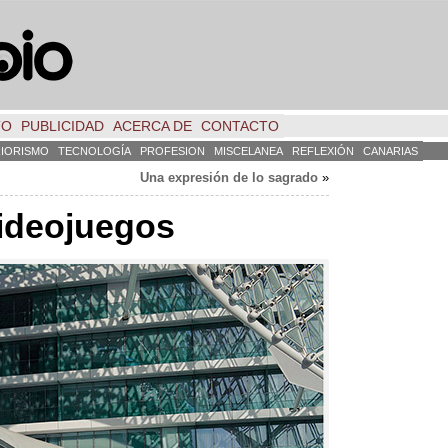
TO
PUBLICIDAD
ACERCA DE
CONTACTO
RIORISMO
TECNOLOGÍA
PROFESION
MISCELANEA
REFLEXIÓN
CANARIAS
Una expresión de lo sagrado
»
videojuegos