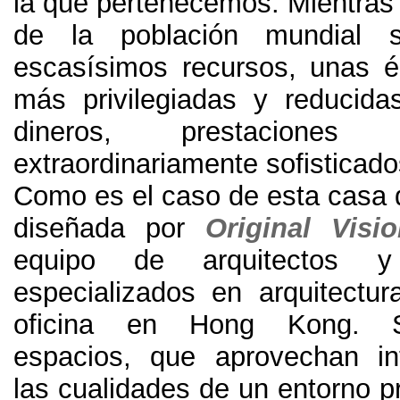
la que pertenecemos
.
Mientras
de la población mundial s
escasísimos recursos
,
unas é
más privilegiadas y reducid
dineros
,
prestacione
extraordinariamente sofisticad
Como es el caso de esta casa 
diseñada por
Original Visi
equipo de arquitectos y
especializados en arquitectura
oficina en Hong Kong
.
espacios
,
que aprovechan in
las cualidades de un entorno pr