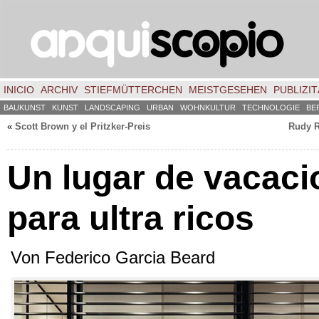
INICIO
ARCHIV
STIEFMÜTTERCHEN
MEISTGESEHEN
PUBLIZIT
BAUKUNST
KUNST
LANDSCAPING
URBAN
WOHNKULTUR
TECHNOLOGIE
BE
«
Scott Brown y el Pritzker-Preis
Rudy Ri
Un lugar de vacac
para ultra ricos
Von Federico Garcia Beard