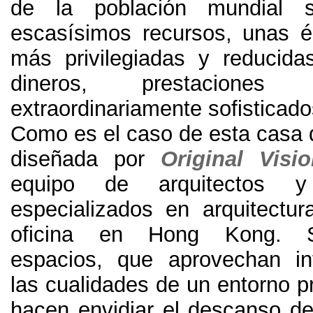
de la población mundial s
escasísimos recursos
,
unas é
más privilegiadas y reducid
dineros
,
prestacione
extraordinariamente sofisticad
Como es el caso de esta casa 
diseñada por
Original Visi
equipo de arquitectos y
especializados en arquitectura
oficina en Hong Kong
.
espacios
,
que aprovechan in
las cualidades de un entorno pr
hacen envidiar el descanso de