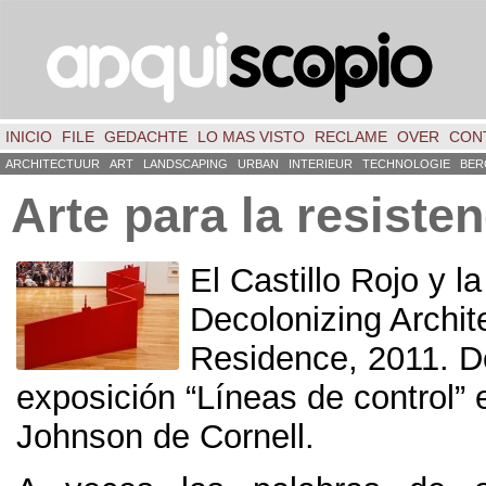
INICIO
FILE
GEDACHTE
LO MAS VISTO
RECLAME
OVER
CON
ARCHITECTUUR
ART
LANDSCAPING
URBAN
INTERIEUR
TECHNOLOGIE
BER
Arte para la resisten
El Castillo Rojo y l
Decolonizing Archit
Residence
, 2011.
D
exposición
“
Líneas de control
”
Johnson de Cornell
.