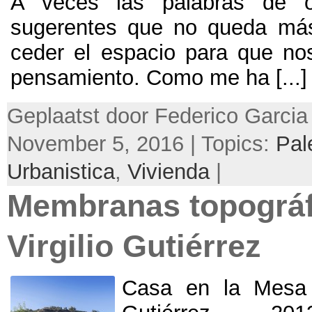
A veces las palabras de o
sugerentes que no queda má
ceder el espacio para que no
pensamiento
.
Como me ha
[...]
Geplaatst door Federico Garcia
November 5, 2016 | Topics:
Pal
Urbanistica
,
Vivienda
|
Membranas topográf
Virgilio Gutiérrez
Casa en la Mesa