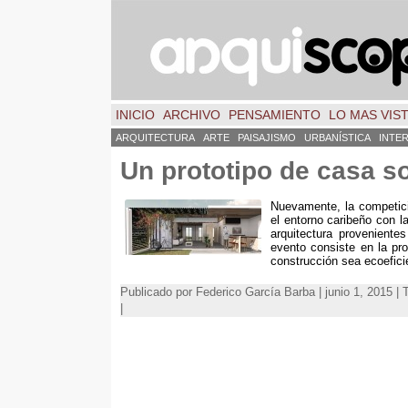
INICIO
ARCHIVO
PENSAMIENTO
LO MAS VIS
ARQUITECTURA
ARTE
PAISAJISMO
URBANÍSTICA
INTE
Un prototipo de casa so
Nuevamente, la competici
el entorno caribeño con l
arquitectura provenient
evento consiste en la pr
construcción sea ecoeficie
Publicado por Federico García Barba | junio 1, 2015 |
|