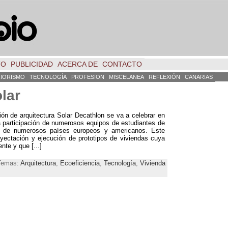
TO
PUBLICIDAD
ACERCA DE
CONTACTO
RIORISMO
TECNOLOGÍA
PROFESION
MISCELANEA
REFLEXIÓN
CANARIAS
lar
ón de arquitectura Solar Decathlon se va a celebrar en
a participación de numerosos equipos de estudiantes de
es de numerosos países europeos y americanos. Este
oyectación y ejecución de prototipos de viviendas cuya
nte y que [...]
 Temas:
Arquitectura
,
Ecoeficiencia
,
Tecnología
,
Vivienda