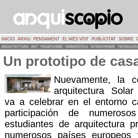
INICIO
ARXIU
PENSAMENT
EL MÉS VIST
PUBLICITAT
SOBRE
ARQUITECTURA
ART
PAISATGISME
URBANÍSTICA
INTERIORISME
TECNOLOGI
Un prototipo de casa
Nuevamente
,
la c
arquitectura Sola
va a celebrar en el entorno c
participación de numeroso
estudiantes de arquitectura p
numerosos países europeos 