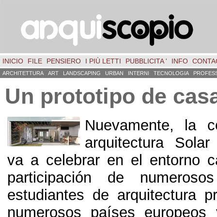
INICIO
FILE
PENSIERO
I PIÙ LETTI
PUBBLICITA '
INFO
CONTA
ARCHITETTURA
ART
LANDSCAPING
URBAN
INTERNI
TECNOLOGIA
PROFES
Un prototipo de casa
Nuevamente
,
la c
arquitectura Sola
va a celebrar en el entorno c
participación de numeroso
estudiantes de arquitectura p
numerosos países europeos 