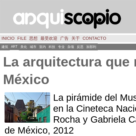
INICIO
FILE
思想
最受欢迎
广告
关于
CONTACTO
ART
建筑
美化
城市
室内
科技
专业
杂项
反思
加那利
La arquitectura que
México
La pirámide del Mu
en la Cineteca Naci
Rocha y Gabriela Ca
de México
, 2012