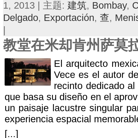
1, 2013 | 主题:
建筑
,
Bombay
,
C
Delgado
,
Exportación
,
查
,
Meni
|
教堂在米却肯州萨莫
El arquitecto mexi
Vece es el autor d
recinto dedicado al 
que basa su diseño en el apro
un paisaje lacustre singular p
experiencia espacial memorabl
[...]