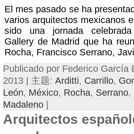
El mes pasado se ha presentado
varios arquitectos mexicanos 
sido una jornada celebrad
Gallery de Madrid que ha reun
Rocha
,
Francisco Serrano
,
Jav
Publicado por Federico García
2013 | 主题:
Arditti
,
Carrillo
,
Gon
León
,
México
,
Rocha
,
Serrano
,
Madaleno
|
Arquitectos español