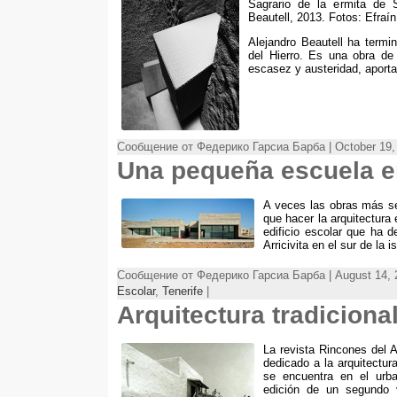
Sagrario de la ermita de 
Beautell
, 2013. Fotos:
Efraín
Alejandro Beautell ha termin
del Hierro
.
Es una obra de u
escasez y austeridad
,
aport
Сообщение от Федерико Гарсиа Барба | October 19,
Una pequeña escuela e
A veces las obras más se
que hacer la arquitectura
edificio escolar que ha 
Arricivita en el sur de la i
Сообщение от Федерико Гарсиа Барба | August 14, 
Escolar
,
Tenerife
|
Arquitectura tradiciona
La revista Rincones del A
dedicado a la arquitectura
se encuentra en el urba
edición de un segundo 