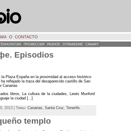
АМА
О
CONTACTO
ТЕХНОЛОГИИ
ПРОФЕССИЯ
РАЗНОЕ
ОТРАЖЕНИЕ
CANARY
ифе.
Episodios
e la Plaza España en la proximidad al acceso histórico
ha reflejado la traza del desaparecido castillo de San
e Canarias
ados libros
,
La cultura de la ciudades
,
Lewis Munford
guaje la ciudad
[...]
0, 2013 | Темы:
Canarias
,
Santa Cruz
,
Tenerife
,
equeño templo