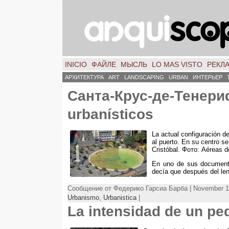
INICIO
ФАЙЛЕ
МЫСЛЬ
LO MAS VISTO
РЕКЛ
АРХИТЕКТУРА
ART
LANDSCAPING
URBAN
ИНТЕРЬЕР
Санта-Крус-де-Тенер
urbanísticos
La actual configuración d
al puerto
.
En su centro se 
Cristóbal
. Фото:
Aéreas d
En uno de sus document
decía que después del len
Сообщение от Федерико Гарсиа Барба | November 1
Urbanismo
,
Urbanistica
|
La intensidad de un p