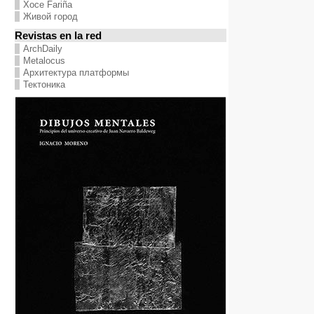
Хосе Fariña
Живой город
Revistas en la red
ArchDaily
Metalocus
Архитектура платформы
Тектоника