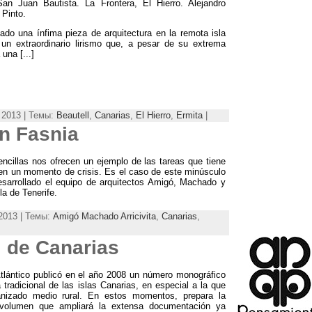
San Juan Bautista
.
La Frontera
,
El Hierro
.
Alejandro
 Pinto
.
ado una ínfima pieza de arquitectura en la remota isla
n extraordinario lirismo que
,
a pesar de su extrema
a una
[...]
 2013 | Темы:
Beautell
,
Canarias
,
El Hierro
,
Ermita
|
n Fasnia
ncillas nos ofrecen un ejemplo de las tareas que tiene
 en un momento de crisis. Es el caso de este minúsculo
desarrollado el equipo de arquitectos Amigó, Machado y
sla de Tenerife.
2013 | Темы:
Amigó Machado Arricivita
,
Canarias
,
l de Canarias
tlántico publicó en el año
2008
un número monográfico
 tradicional de las islas Canarias
,
en especial a la que
nizado medio rural
.
En estos momentos
,
prepara la
volumen que ampliará la extensa documentación ya