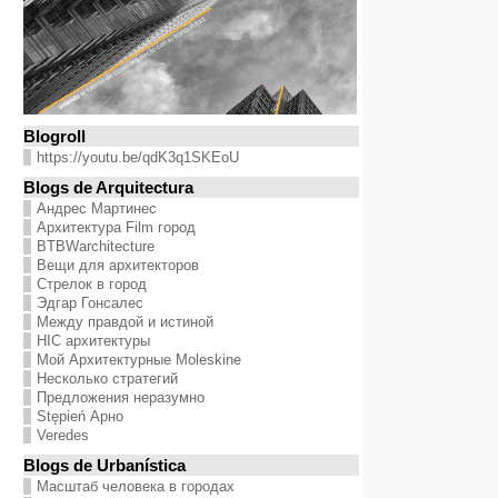
Blogroll
https://youtu.be/qdK3q1SKEoU
Blogs de Arquitectura
Андрес Мартинес
Архитектура Film город
BTBWarchitecture
Вещи для архитекторов
Стрелок в город
Эдгар Гонсалес
Между правдой и истиной
HIC архитектуры
Мой Архитектурные Moleskine
Несколько стратегий
Предложения неразумно
Stępień Арно
Veredes
Blogs de Urbanística
Масштаб человека в городах