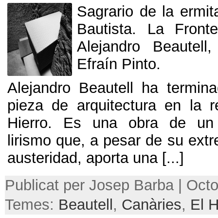
Sagrario de la ermi
Bautista
.
La Fronte
Alejandro Beautell
Efraín Pinto.
Alejandro Beautell ha termin
pieza de arquitectura en la r
Hierro
.
Es una obra de un e
lirismo que
,
a pesar de su ext
austeridad
,
aporta una
[...]
Publicat per Josep Barba | Octo
Temes:
Beautell
,
Canàries
,
El H