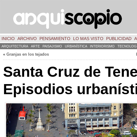
INICIO
ARCHIVO
PENSAMIENTO
LO MAS VISTO
PUBLICIDAD
A
ARQUITECTURA
ARTE
PAISAJISMO
URBANÍSTICA
INTERIORISMO
TECNOLOG
«
Granjas en los tejados
Santa Cruz de Tener
Episodios urbaníst