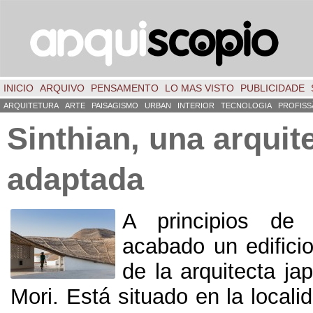
INICIO
ARQUIVO
PENSAMENTO
LO MAS VISTO
PUBLICIDADE
ARQUITETURA
ARTE
PAISAGISMO
URBAN
INTERIOR
TECNOLOGIA
PROFISS
Sinthian
,
una arquit
adaptada
A principios d
acabado un edificio
de la arquitecta j
Mori
.
Está situado en la local