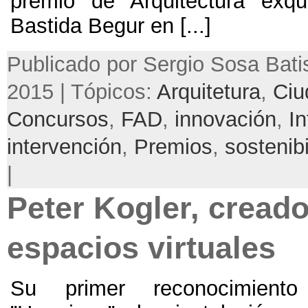
premio de Arquitectura ex
Bastida Begur en
[...]
Publicado por Sergio Sosa Batis
2015 | Tópicos:
Arquitetura
,
Ciu
Concursos
,
FAD
,
innovación
,
In
intervención
,
Premios
,
sostenibi
|
Peter Kogler
,
creado
espacios virtuales
Su primer reconocimiento 