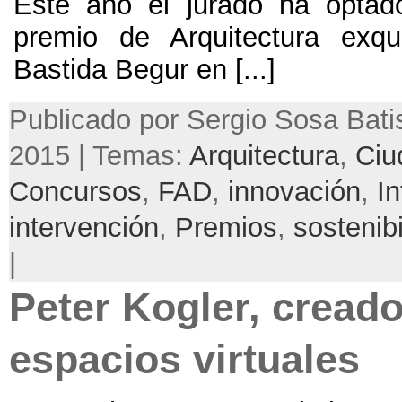
Este año el jurado ha optad
premio de Arquitectura ex
Bastida Begur en [...]
Publicado por Sergio Sosa Batist
2015 | Temas:
Arquitectura
,
Ciu
Concursos
,
FAD
,
innovación
,
In
intervención
,
Premios
,
sostenibi
|
Peter Kogler, creado
espacios virtuales