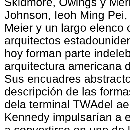
Skidmore
,
Owings y Merri
Johnson
,
Ieoh Ming Pei
Meier y un largo elenco 
arquitectos estadounide
hoy forman parte indeleb
arquitectura americana d
Sus encuadres abstracto
descripción de las forma
dela terminal TWAdel ae
Kennedy impulsarían a e
a convertirse en uno de