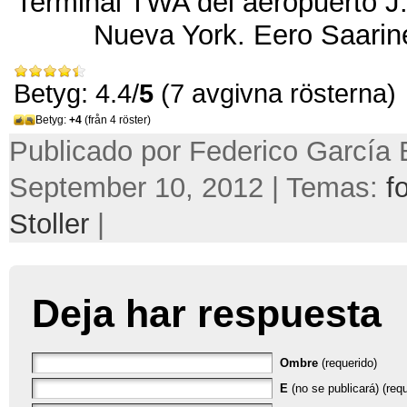
Terminal TWA del aeropuerto J
Nueva York
.
Eero Saarin
Betyg: 4.4/
5
(7 avgivna rösterna)
Betyg:
+4
(från 4 röster)
Publicado por Federico García 
September 10, 2012 | Temas:
f
Stoller
|
Deja har respuesta
Ombre
(requerido)
E
(no se publicará) (requ