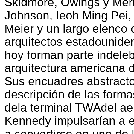
Skidmore
,
Owings y Merri
Johnson
,
Ieoh Ming Pei
Meier y un largo elenco 
arquitectos estadounide
hoy forman parte indeleb
arquitectura americana d
Sus encuadres abstracto
descripción de las forma
dela terminal TWAdel ae
Kennedy impulsarían a e
a convertirse en uno de