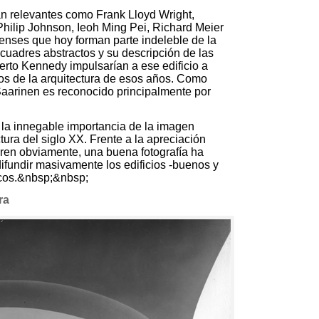
 tan relevantes como Frank Lloyd Wright,
Philip Johnson, Ieoh Ming Pei, Richard Meier
denses que hoy forman parte indeleble de la
cuadres abstractos y su descripción de las
rto Kennedy impulsarían a ese edificio a
vos de la arquitectura de esos años. Como
Saarinen es reconocido principalmente por
 la innegable importancia de la imagen
ctura del siglo XX. Frente a la apreciación
ieren obviamente, una buena fotografía ha
 difundir masivamente los edificios -buenos y
icos.&nbsp;&nbsp;
ra