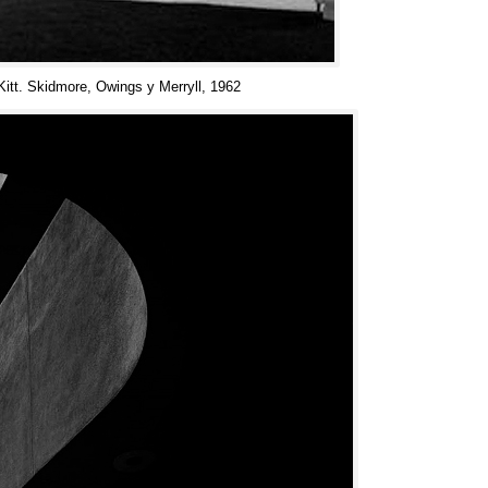
Kitt. Skidmore, Owings y Merryll, 1962