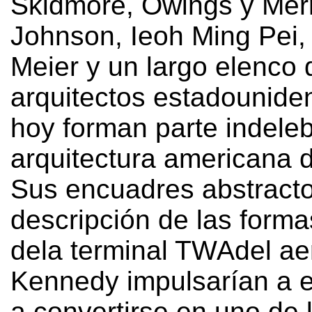
Skidmore
,
Owings y Merri
Johnson
,
Ieoh Ming Pei
Meier y un largo elenco 
arquitectos estadounide
hoy forman parte indeleb
arquitectura americana d
Sus encuadres abstracto
descripción de las forma
dela terminal TWAdel ae
Kennedy impulsarían a e
a convertirse en uno de