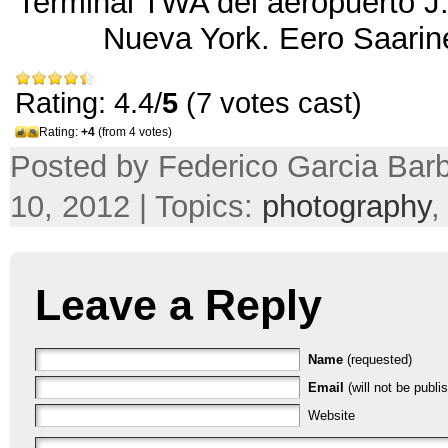
Terminal TWA del aeropuerto J
Nueva York
.
Eero Saarin
Rating: 4.4/
5
(7 votes cast)
Rating:
+4
(from 4 votes)
Posted by Federico Garcia Bar
10, 2012 | Topics:
photography
Leave a Reply
Name
(requested)
Email
(will not be publi
Website