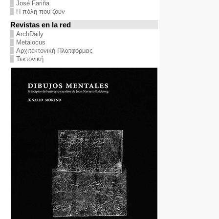
José Fariña
Η πόλη που ζουν
Revistas en la red
ArchDaily
Metalocus
Αρχιτεκτονική Πλατφόρμας
Τεκτονική