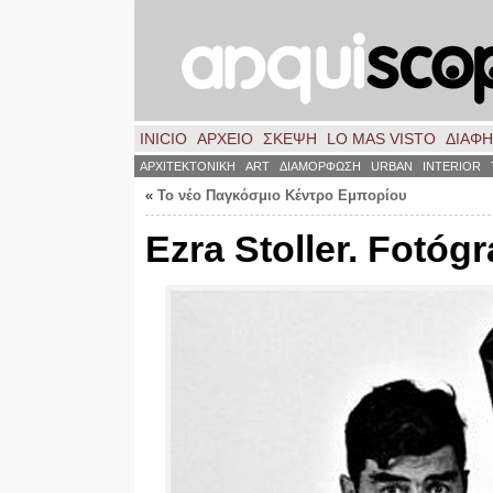
INICIO
ΑΡΧΕΙΟ
ΣΚΈΨΗ
LO MAS VISTO
ΔΙΑΦ
ΑΡΧΙΤΕΚΤΟΝΙΚΗ
ART
ΔΙΑΜΟΡΦΩΣΗ
URBAN
INTERIOR
«
Το νέο Παγκόσμιο Κέντρο Εμπορίου
Ezra Stoller
.
Fotógr