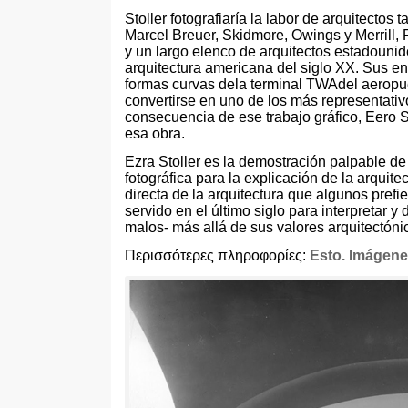
Stoller fotografiaría la labor de arquitectos
Marcel Breuer
,
Skidmore
,
Owings y Merrill
,
y un largo elenco de arquitectos estadouni
arquitectura americana del siglo XX
.
Sus en
formas curvas dela terminal TWAdel aeropue
convertirse en uno de los más representativ
consecuencia de ese trabajo gráfico
,
Eero S
esa obra
.
Ezra Stoller es la demostración palpable de
fotográfica para la explicación de la arquite
directa de la arquitectura que algunos pref
servido en el último siglo para interpretar y
malos
-
más allá de sus valores arquitectón
Περισσότερες πληροφορίες:
Esto
.
Imágenes