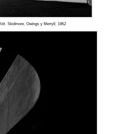
itt
.
Skidmore
,
Owings y Merryll
, 1962