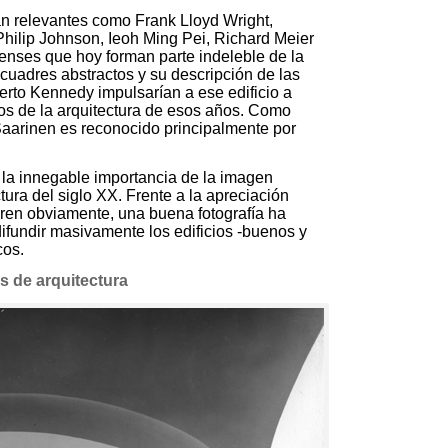
 tan relevantes como Frank Lloyd Wright
,
Philip Johnson
,
Ieoh Ming Pei
,
Richard Meier
denses que hoy forman parte indeleble de la
cuadres abstractos y su descripción de las
rto Kennedy impulsarían a ese edificio a
os de la arquitectura de esos años
.
Como
aarinen es reconocido principalmente por
 la innegable importancia de la imagen
ctura del siglo XX
.
Frente a la apreciación
ieren obviamente
,
una buena fotografía ha
 difundir masivamente los edificios -buenos y
icos.
 de arquitectura