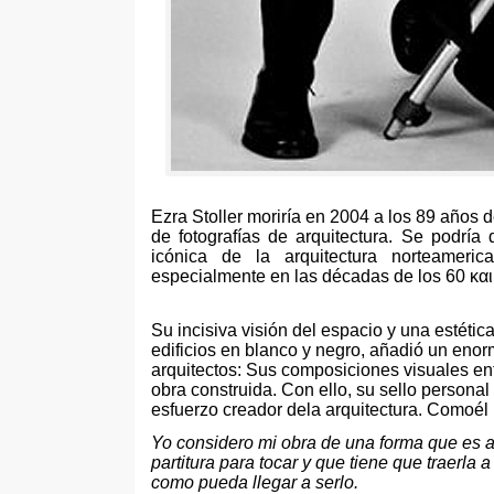
Ezra Stoller moriría en
2004
a los
89
años d
de fotografías de arquitectura
.
Se podría 
icónica de la arquitectura norteamer
especialmente en las décadas de los
60 και
Su incisiva visión del espacio y una estéti
edificios en blanco y negro
,
añadió un enorm
arquitectos
:
Sus composiciones visuales enf
obra construida
.
Con ello
,
su sello personal 
esfuerzo creador dela arquitectura
.
Comoél 
Yo considero mi obra de una forma que es a
partitura para tocar y que tiene que traerla 
como pueda llegar a serlo
.