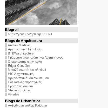
Blogroll
https://youtu.be/qdK3q1SKEoU
Blogs de Arquitectura
Andres Martinez
Αρχιτεκτονική Film Πόλη
BTBWarchitecture
Πράγματα που πρέπει να Αρχιτέκτονες
Ο σκοπευτής στην πόλη
Edgar González
Μεταξύ σωστά και αληθινά
HIC Αρχιτεκτονική
Αρχιτεκτονικά Moleskine μου
Πολλαπλές στρατηγικές
Προτάσεις συνετό
Stepien το Arno
Veredes
Blogs de Urbanística
Ανθρώπινα πόλεις Κλίμακα