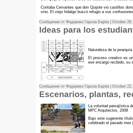
Contaba Cervantes que don Quijote vio castillos don
vino
.
El viejo hidalgo buscó refugio a sus confusione
Сообщение от Федерико Гарсиа Барба | October 28,
Ideas para los estudia
Naturaleza de la jerarquía
El proceso creativo es u
ese encargo recibido
,
su 
Сообщение от Федерико Гарсиа Барба | October 22,
Escenarios
,
plantas
,
re
La voluntad paisajística 
MPC Arquitectos
, 2008
Bajo este sugerente título
celebrado el pasado mes
[