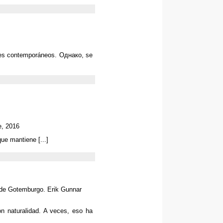
ales contemporáneos
. Однако,
se
e
, 2016
 que mantiene
[...]
al de Gotemburgo
.
Erik Gunnar
on naturalidad
.
A veces
,
eso ha