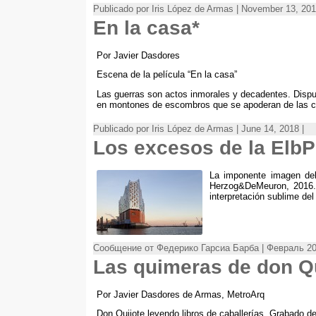
Publicado por Iris López de Armas | November 13, 20
En la casa*
Por Javier Dasdores
Escena de la película “En la casa”
Las guerras son actos inmorales y decadentes. Dispu
en montones de escombros que se apoderan de las ca
Publicado por Iris López de Armas | June 14, 2018 |
Los excesos de la ElbP
La imponente imagen del
Herzog
&
DeMeuron
, 2016
interpretación sublime de
Сообщение от Федерико Гарсиа Барба | Февраль 20
Las quimeras de don Q
Por Javier Dasdores de Armas
,
MetroArq
Don Quijote leyendo libros de caballerías
.
Grabado de