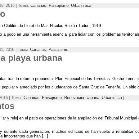
9, 2016 | Темы:
Canarias
,
Paisajismo
,
Urbanistica
|
ro
a Clotilde de Lloret de Mar
.
Nicolau Rubió i Tudurí
, 1919.
co a poco en una herramienta esencial para lidiar con los problemas territori
1, 2016 | Темы:
Canarias
,
Paisajismo
|
a playa urbana
tas tras la reforma propuesta
.
Plan Especial de las Teresitas
.
Gestur Tenerif
 popular y apreciado por los ciudadanos de Santa Cruz de Tenerife
.
Un sitio
2016 | Темы:
Canarias
,
Paisajismo
,
Renovación Urbana
,
Urbanistica
|
ntos
iliar y reloj en el patio de operaciones de la ampliación del Tribunal Municip
y durante cada generación
,
muchos edificios se han vuelto a rehabilitar c
s importantes que han
[...]