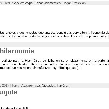
18 | Темы:
Архитектура
,
Espaciodoméstico
,
Hogar
,
Reflexión
|
tas crueles y deshonestas que una vez concluidas pervierten la fisonomía de
lles de forma alborotada.
Vestigios caóticos bajo los cuales reposan tantos
[
hilarmonie
 edificio para la Filarmónica del Elba en su emplazamiento en la parte a
.
La responsabilidad última de las artes plásticas consiste en la creación 
l mundo que nos rodea
.
Un esfuerzo muy difícil que se
[...]
, 2017 | Темы:
Архитектура
,
Ciudades
,
Гамбург
|
uijote
 Gustave Doré
, 1888