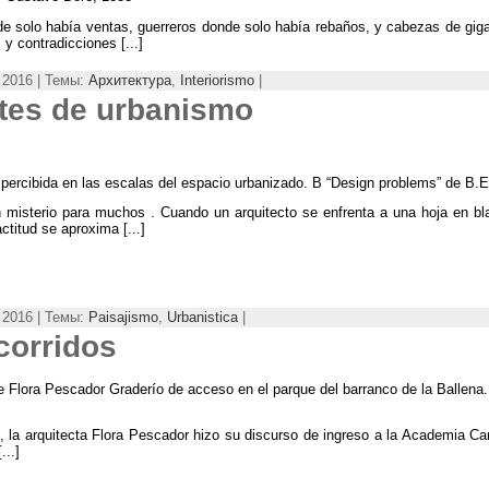
de solo había ventas
,
guerreros donde solo había rebaños
,
y cabezas de gig
s y contradicciones
[...]
 2016 | Темы:
Архитектура
,
Interiorismo
|
ntes de urbanismo
 percibida en las escalas del espacio urbanizado
. В “
Design problems
”
de B.E
n misterio para muchos
.
Cuando un arquitecto se enfrenta a una hoja en bl
actitud se aproxima
[...]
 2016 | Темы:
Paisajismo
,
Urbanistica
|
corridos
de Flora Pescador Graderío de acceso en el parque del barranco de la Ballena
,
la arquitecta Flora Pescador hizo su discurso de ingreso a la Academia Ca
...]