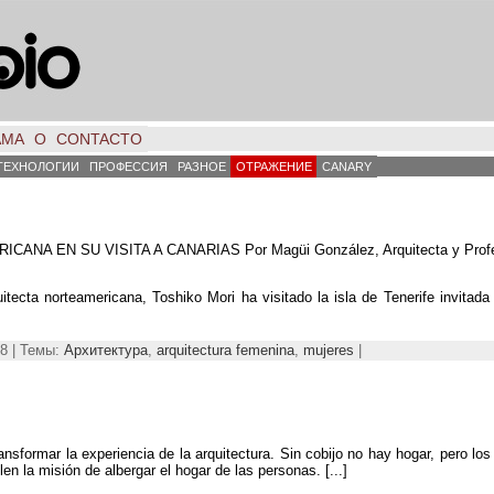
АМА
О
CONTACTO
ТЕХНОЛОГИИ
ПРОФЕССИЯ
РАЗНОЕ
ОТРАЖЕНИЕ
CANARY
ANA EN SU VISITA A CANARIAS Por Magüi González
, Arquitecta y Pro
uitecta norteamericana,
Toshiko Mori ha visitado la isla de Tenerife invitada
18 | Темы:
Архитектура
,
arquitectura femenina
,
mujeres
|
sformar la experiencia de la arquitectura. Sin cobijo no hay hogar, pero los 
n la misión de albergar el hogar de las personas. [...]