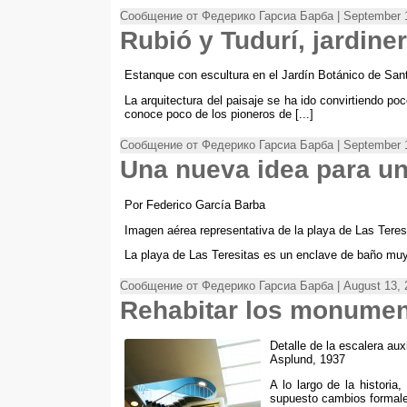
Сообщение от Федерико Гарсиа Барба | September 1
Rubió y Tudurí
,
jardine
Estanque con escultura en el Jardín Botánico de Sant
La arquitectura del paisaje se ha ido convirtiendo po
conoce poco de los pioneros de
[...]
Сообщение от Федерико Гарсиа Барба | September 1
Una nueva idea para un
Por Federico García Barba
Imagen aérea representativa de la playa de Las Teresi
La playa de Las Teresitas es un enclave de baño muy
Сообщение от Федерико Гарсиа Барба | August 13, 
Rehabitar los monume
Detalle de la escalera aux
Asplund
, 1937
A lo largo de la historia,
supuesto cambios formale