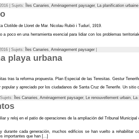
2016 | Sujets:
Îles Canaries
,
Aménagement paysager
,
La planification urbaine
ro
a Clotilde de Lloret de Mar
.
Nicolau Rubió i Tudurí
, 1919.
co a poco en una herramienta esencial para lidiar con los problemas territor
2016 | Sujets:
Îles Canaries
,
Aménagement paysager
|
a playa urbana
tas tras la reforma propuesta
.
Plan Especial de las Teresitas
.
Gestur Tenerif
 popular y apreciado por los ciudadanos de Santa Cruz de Tenerife
.
Un sitio
 Sujets:
Îles Canaries
,
Aménagement paysager
,
Le renouvellement urbain
,
La 
ntos
iliar y reloj en el patio de operaciones de la ampliación del Tribunal Municip
y durante cada generación
,
muchos edificios se han vuelto a rehabilitar c
s importantes que han
[...]