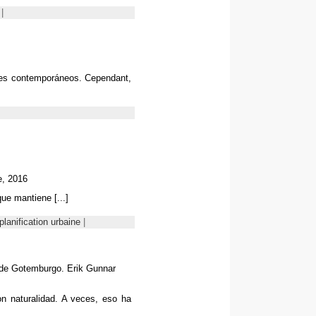
|
iales contemporáneos
. Cependant,
e
, 2016
 que mantiene
[...]
planification urbaine
|
al de Gotemburgo
.
Erik Gunnar
on naturalidad
.
A veces
,
eso ha