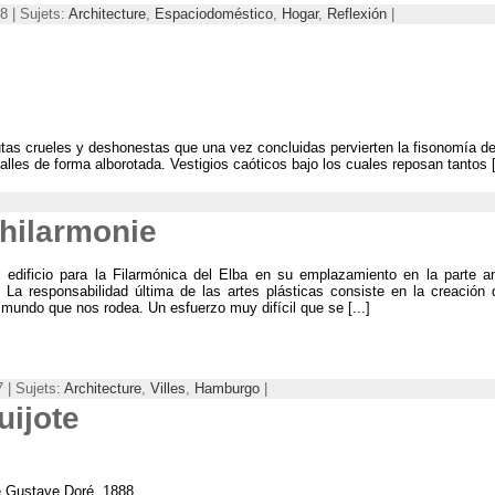
8 | Sujets:
Architecture
,
Espaciodoméstico
,
Hogar
,
Reflexión
|
tas crueles y deshonestas que una vez concluidas pervierten la fisonomía de
lles de forma alborotada
.
Vestigios caóticos bajo los cuales reposan tantos
[
hilarmonie
 edificio para la Filarmónica del Elba en su emplazamiento en la parte a
.
La responsabilidad última de las artes plásticas consiste en la creación 
l mundo que nos rodea
.
Un esfuerzo muy difícil que se
[...]
 | Sujets:
Architecture
,
Villes
,
Hamburgo
|
uijote
 Gustave Doré
, 1888