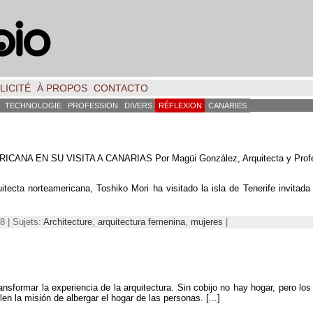
LICITÉ
À PROPOS
CONTACTO
TECHNOLOGIE
PROFESSION
DIVERS
RÉFLEXION
CANARIES
ANA EN SU VISITA A CANARIAS Por Magüi González
,
Arquitecta y Prof
uitecta norteamericana
,
Toshiko Mori ha visitado la isla de Tenerife invitada
8 | Sujets:
Architecture
,
arquitectura femenina
,
mujeres
|
nsformar la experiencia de la arquitectura
.
Sin cobijo no hay hogar
,
pero los
en la misión de albergar el hogar de las personas
. [...]