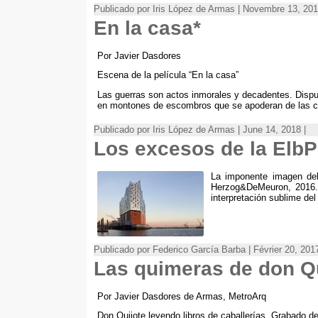
Publicado por Iris López de Armas
| Novembre 13, 201
En la casa*
Por Javier Dasdores
Escena de la película
“
En la casa
”
Las guerras son actos inmorales y decadentes
.
Dispu
en montones de escombros que se apoderan de las ca
Publicado por Iris López de Armas
| June 14, 2018 |
Los excesos de la ElbP
La imponente imagen del
Herzog
&
DeMeuron
, 2016
interpretación sublime de
Publicado por Federico García Barba | Février 20, 2017
Las quimeras de don Q
Por Javier Dasdores de Armas
,
MetroArq
Don Quijote leyendo libros de caballerías
.
Grabado de