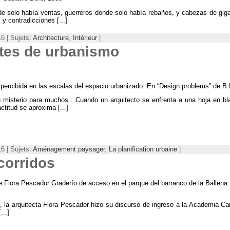
de solo había ventas
,
guerreros donde solo había rebaños
,
y cabezas de gig
s y contradicciones
[...]
6 | Sujets:
Architecture
,
Intérieur
|
ntes de urbanismo
 percibida en las escalas del espacio urbanizado
. En “
Design problems
”
de B.
n misterio para muchos
.
Cuando un arquitecto se enfrenta a una hoja en bl
actitud se aproxima
[...]
6 | Sujets:
Aménagement paysager
,
La planification urbaine
|
corridos
de Flora Pescador Graderío de acceso en el parque del barranco de la Ballena
,
la arquitecta Flora Pescador hizo su discurso de ingreso a la Academia Ca
...]